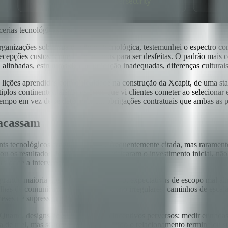
cerias tecnológicas empresariais
anizações sobre sua estratégia tecnológica, testemunhei o espectro co
cepções custosas que levaram anos para ser desfeitas. O padrão mais c
l alinhadas, estruturas de comunicação inadequadas, diferenças culturai
as lições aprendidas com dificuldade na construção da Xcapit, de uma
plos continentes, além dos erros que vi clientes cometer ao selecionar 
empo em vez de se deteriorar em obrigações contratuais que ambas as p
racassam
ts tecnológicos empresariais — é frequentemente citada, mas raramente
gou os resultados de negócio que justificaram o investimento inicial, n
ra onde a intervenção deve ocorrer.
grande maioria dos resultados. Primeiro, expectativas de escopo mal al
lhas de comunicação: pontos de contato irregulares, caminhos de escala
eses de supressão educada.
 Quarto, designs de SLA que criam incentivos perversos: medir entrada
ua de mel, mas se torna intratável quando o relacionamento termina ou s