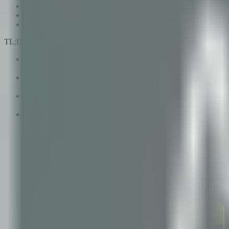
Design de SLA: incentivando os comportamentos certos
Sinais de alerta que preveem o fracasso da parceria
O modelo de maturidade de parcerias
TL;DR
As pesquisas mostram consistentemente que 85% das parcerias te
comunicação deficiente e diferenças culturais subestimadas.
A diferença entre uma relação com fornecedor e uma parceria e
trazem para o engagement.
O sucesso de uma parceria requer design intencional: critérios
os comportamentos certos e alinhamento cultural precoce.
O modelo de maturidade de parcerias — do transacional ao int
valor.