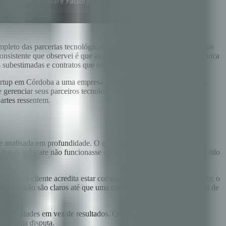
mpleto das parcerias tecnológicas — de relacionamentos plurianuais
onsistente que observei é que as parcerias que fracassam quase nunca
s subestimadas e contratos que otimizaram as coisas erradas.
 startup em Córdoba a uma empresa com presença em Miami e Lima,
e gerenciar seus parceiros tecnológicos. O objetivo é fornecer um
artes ressentem.
 analisada em profundidade. O que significa para uma parceria
ão que o software não funcionasse ou que os serviços não tivessem sido
inhadas: o cliente acredita estar comprando uma solução abrangente; o
da que não são claros até que uma crise surja e o acúmulo gradual de
s e atividades em vez de resultados. Quinto, ambiguidade na
urge uma disputa.