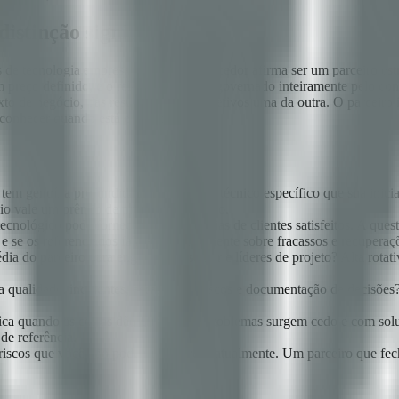
istinção significativa
de tecnologia empresarial. Todo fornecedor afirma ser um parceiro es
preço definido, e o relacionamento é governado inteiramente pelo contr
 de negócio, das restrições e dos objetivos uma da outra. O parceiro 
econhecer quando está em risco.
 tem genuína profundidade no domínio técnico específico que sua iniciat
o vale um prêmio de preço significativo.
cnológico pode fornecer três referências de clientes satisfeitos. A que
 se os referenciados falarão honestamente sobre fracassos e recuperaç
ia do parceiro para engenheiros sênior e líderes de projeto? Alta rotati
 qualidade, incidentes, escalada de riscos e documentação de decisõe
ica quando as coisas dão errado? Os problemas surgem cedo e com solu
e referência.
ia riscos que você não pode mitigar contratualmente. Um parceiro que f