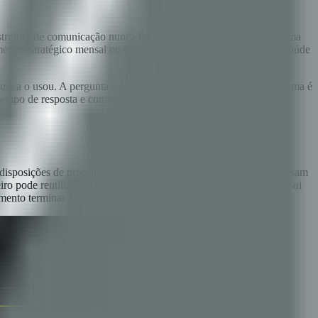
strutura de comunicação nunca foi projetada intencionalmente. Uma
amento estratégico mensal ou em marcos-chave, e verificações de saúde
ca o usou. A pergunta a ser feita no início é: quando um problema é
tempo de resposta e como eles lidaram com escaladas em
disposições de propriedade de IP e dados. As perguntas que precisam
ceiro pode reutilizar elementos em outros engagements? Quem possui
amento terminar antecipadamente?