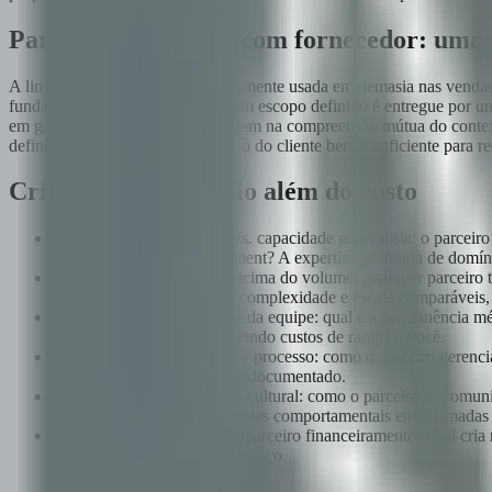
Parceria vs. relação com fornecedor: uma d
A linguagem de 'parceria' é amplamente usada em demasia nas vendas 
fundamentalmente transacional: um escopo definido é entregue por um 
em grau. Ambas as partes investiram na compreensão mútua do contexto
definido porque entende o objetivo do cliente bem o suficiente para r
Critérios de avaliação além do custo
Profundidade de domínio vs. capacidade generalista: o parceiro
domínio durante o engagement? A expertise profunda de domíni
Qualidade das referências acima do volume: qualquer parceiro te
você está planejando, com complexidade e escala comparáveis, e
Estabilidade e continuidade da equipe: qual é a permanência méd
embora repetidamente, impondo custos de rampa a você.
Maturidade de governança e processo: como o parceiro gerencia
compromisso com processo documentado.
Indicadores de alinhamento cultural: como o parceiro se comun
avaliado por meio de perguntas comportamentais em chamadas d
Estabilidade financeira: um parceiro financeiramente frágil cr
engagement pode ser catastrófico.