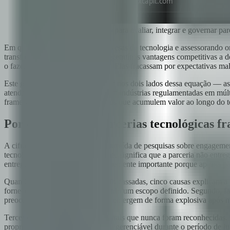
Um framework estruturado para avaliar, integrar e governar par
Em quinze anos construindo empresas de tecnologia e assessorando org
transformadores que se tornaram genuínas vantagens competitivas a de
o fazem por deficiências técnicas. Elas fracassam por expectativas ma
Este guia representa o que aprendi nos dois lados dessa equação — 
atendendo clientes empresariais em indústrias regulamentadas em múlti
framework para construir parcerias que acumulem valor ao longo do t
Por que 85% das parcerias tecnológicas f
A cifra de 85% de fracassos — extraída de pesquisas sobre engagemen
tecnológica 'fracassar'? Geralmente significa que a parceria não entre
entregues. Essa distinção é enormemente importante porque aponta pa
Quando analisamos as parcerias fracassadas, cinco causas explicam a 
fornecedor acredita estar entregando um escopo definido. Segundo, fa
preocupações não abordadas que emergem de forma explosiva após m
Terceiro, incompatibilidades culturais que nunca foram reconhecidas.
propriedade de IP e dados que era gerenciável durante o período de l