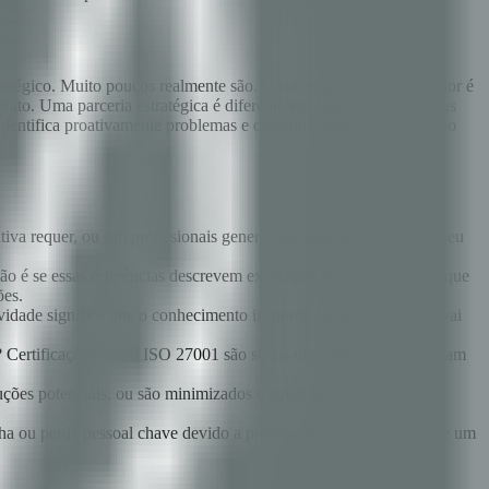
tratégico. Muito poucos realmente são. Uma relação com fornecedor é
ato. Uma parceria estratégica é diferente em essência, não apenas
identifica proativamente problemas e oportunidades fora do escopo
iva requer, ou são profissionais generalistas propondo aprender seu
stão é se essas referências descrevem experiências semelhantes ao que
ões.
vidade significa que o conhecimento institucional do seu projeto vai
s? Certificações como ISO 27001 são sinais úteis porque demonstram
ções potenciais, ou são minimizados e adiados? Isso é melhor
echa ou perde pessoal chave devido a pressão financeira no meio de um