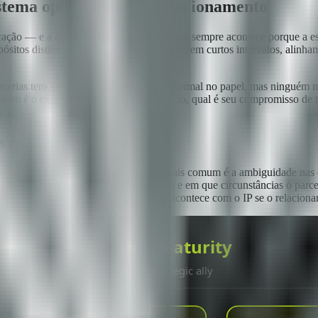
stema operacional do relacionamento
nicação — e a quebra de comunicação quase sempre acontece porque a e
sitos distintos: atualizações operacionais em curtos intervalos, alinh
rcerias tem um mecanismo de escalada formal no papel, mas ninguém nun
 Quem é o executivo nomeado de cada lado, qual é seu compromisso de 
es que importe
consigo contar, e o defeito estrutural mais comum é a ambiguidade nas 
i o código escrito durante o engagement e em que circunstâncias o par
jeto envolve machine learning? O que acontece com o IP se o relacion