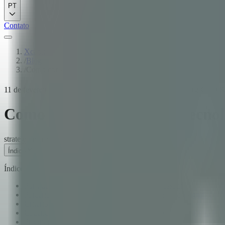
PT
Contato
Xcapit
/
Blog
/
Como construir parcerias tecnológicas duradouras: guia para 
11 de fevereiro de 2026
·
11
min de leitura
·
José Trajtenberg
·
CEO &
Como construir parcerias tecno
strategy
enterprise
guide
Índice
Índice
Por que 85% das parcerias tecnológicas fracassam
Parceria vs. relação com fornecedor: uma distinção significativa
Critérios de avaliação além do custo
Cadência de comunicação: projetando o sistema operacional do
Propriedade de IP e dados: esclarecer antes que importe