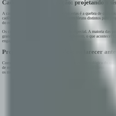
Cadência de comunicação: projetando o si
A causa mais evitável do fracasso das parcerias é a quebra de comu
cadência de comunicação bem projetada tem fóruns distintos para propó
do relacionamento trimestrais.
Os caminhos de escalada merecem atenção especial. A maioria das pa
grande demais para os times de projeto resolverem, o que acontece?
engagements anteriores?
Propriedade de IP e dados: esclarecer ant
Como advogado, revisei mais acordos de parceria tecnológica do que 
de respostas claras antes que o trabalho comece incluem: quem possu
os modelos de IA, dados de treinamento ou pesos do modelo se o pro