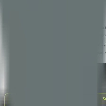
cnológicas não atingem seus objetivos, quase nunca por deficiências t
stratégica não está no contrato — está no grau de contexto compartilh
 de avaliação além do custo, cadência de comunicação estruturada, acor
egrado e depois ao estratégico — dá às organizações um roadmap para