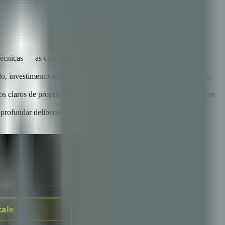
écnicas — as causas são expectativas mal alinhadas, estrutura de
ado, investimento mútuo e comunicação honesta que ambas as partes
dos claros de propriedade de IP e dados, design de SLA que incentive
 aprofundar deliberadamente os relacionamentos que demonstram