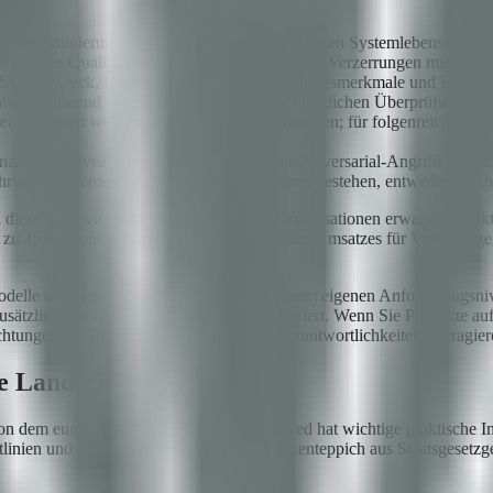
yse und Minderung von Risiken über den gesamten Systemlebenszyklus
ze müssen Qualitätsstandards erfüllen; relevante Verzerrungen müssen
 Systemzweck, Designentscheidungen, Leistungsmerkmale und Einsch
nissen während des Systembetriebs zur nachträglichen Überprüfung
 informiert werden, dass sie mit KI interagieren; für folgenreiche En
uigkeitsniveaus erreichen und bekannten Adversarial-Angriffen stand
siko-Systeme eine Konformitätsbewertung bestehen, entweder durch Se
diese Frist wird schneller kommen, als Organisationen erwarten. Sank
s zu 15 Millionen Euro oder 3 % des globalen Umsatzes für Verstöße geg
delle und Basismodelle — unterliegen einem eigenen Anforderungsniv
zusätzliche Sicherheitsbewertungen konzentriert. Wenn Sie Produkte 
chtungen mit Ihren eigenen Compliance-Verantwortlichkeiten interagier
te Landschaft
 dem europäischen, und dieser Unterschied hat wichtige praktische Im
linien und einem zunehmend aktiven Flickenteppich aus Staatsgesetzge