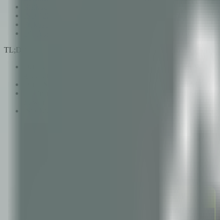
Risikoeinstufung: In welche Kategorie fällt Ihr KI-System?
ISO 42001: das universelle Governance-Framework
Praktische Compliance-Schritte: Wo beginnen
Die Auswirkungen auf die Unternehmens-KI-Adoption
TL;DR
Der EU AI Act ist das erste umfassende KI-Gesetz der Welt; d
globalen Umsatzes betragen.
Der US-Ansatz ist fragmentiert — Executive Orders, sektorspez
Lateinamerikanische Länder wie Brasilien, Kolumbien und Argent
zu warten.
ISO 42001 bietet das universell anwendbarste Governance-Fr