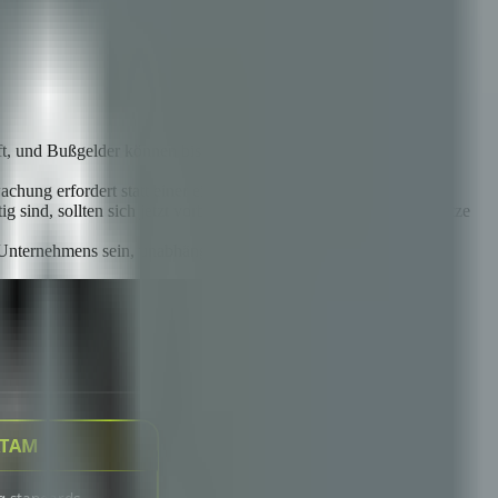
ft, und Bußgelder können bis zu 35 Millionen Euro oder 7 % des
chung erfordert statt einer einzigen Compliance-Checkliste.
nd, sollten sich jetzt vorbereiten, anstatt auf endgültige Gesetze
Unternehmens sein, unabhängig von der Geographie.