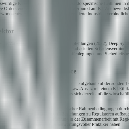
nswürdige KI wies Bundesbehörden an, sektorspezifische Leitlinien in 
utive Orders von 2025 verschoben den Schwerpunkt auf KI-Wettbewerb
ks entwickelt. Das bedeutet, dass regulierte Industrien verbindliche 
ektor
ische Vorschriften für algorithmische Empfehlungen (2022), Deep Synt
le und Plattformverantwortung statt des risikobasierten Schadensverhin
orderungen zur Inhaltsfilterung, Pflichtoffenlegungen und Sicherheitsb
und strategische Chance
ce. Brasiliens KI-Regulierungsrahmen — aufgebaut auf der soliden LGP
angelehnt ist. Kolumbien hat einen Soft-Law-Ansatz mit einem KI-Eth
r Gesetzgebung sind. Argentinien, das sich derzeit auf die wirtschaftli
as Fenster zur Mitgestaltung regulatorischer Rahmenbedingungen durch ko
 KI-Praktiken demonstrieren und Beziehungen zu Regulatoren aufbauen
 der Gesetze einbringen. Unsere Erfahrung in der Zusammenarbeit mit R
Interesse an der Perspektive verantwortungsvoller Praktiker haben.