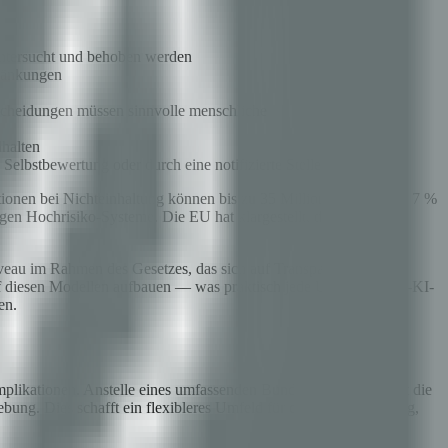
 untersucht und behoben werden
ränkungen
tscheidungen müssen sinnvolle menschliche
halten
lbstbewertung oder durch eine notifizierte Stelle
tionen bei Nichteinhaltung können bis zu 35 Millionen Euro oder 7 %
en Hochrisiko-Systeme. Die EU hat klargestellt, dass dies keine
eau im Rahmen des Gesetzes, das sich auf Transparenz,
auf diesen Modellen aufbauen — was praktisch jede Unternehmens-KI-
en.
plikationen. Anstelle eines umfassenden Bundesgesetzes besteht die
bung. Dies schafft ein flexibleres Umfeld für die KI-Entwicklung,