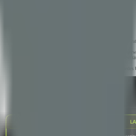
ie Anforderungen für Hochrisiko-Systeme treten im August 2026 in Kra
ifische Leitlinien und Staatsgesetze — was eine kontinuierliche Überwa
inien entwickeln KI-Regulierungsrahmen; Unternehmen, die dort tätig si
amework und sollte das Rückgrat des KI-Compliance-Programms jedes 