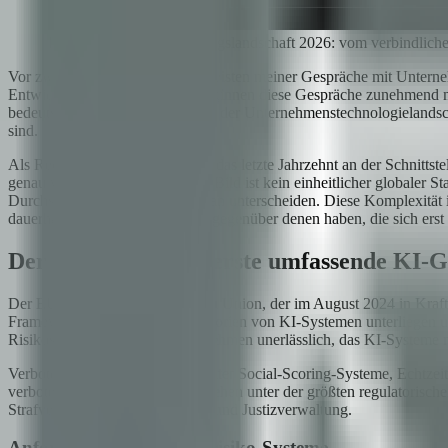
Die globale KI-Regulierungslandschaft 2026: vom verbindlic
Vor zwei Jahren begannen die meisten meiner Gespräche mit Unterneh
Entwicklungszeitplan? Heute beginnen diese Gespräche zunehmend mit
bedeutsamsten Veränderungen in der Unternehmenstechnologielandscha
sind.
Als Rechtsanwalt und CEO, der das letzte Jahrzehnt an der Schnittst
genau verfolgt. Das entstehende Bild ist kein einheitlicher globaler 
Durchsetzungsansatz und Zeitplan unterscheiden. Diese Komplexität 
dauerhaften Wettbewerbsvorteil gegenüber denen haben, die sich erst 
Der EU AI Act: das erste umfassende KI-G
Der EU AI Act der Europäischen Union, der im August 2024 in Kraft ge
Framework: Verschiedene Kategorien von KI-Systemen unterliegen unt
Risikostufen ist für jedes Unternehmen unerlässlich, das KI-Systeme m
Verbotene KI-Praktiken — darunter Social-Scoring-Systeme, Echtzei
verboten. Hochrisiko-Systeme stehen unter der größten regulatorische
Strafverfolgung, Grenzkontrolle und Justizverwaltung.
Anforderungen an Hochrisiko-Systeme