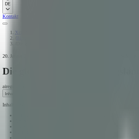
DE
Kontakt
Xcapit
/
Blog
/
Die globale KI-Regulierungslandschaft: Was das für Ihr Unte
20. Januar 2026
·
11
Min. Lesezeit
·
José Trajtenberg
·
CEO & Mitgrü
Die globale KI-Regulierungslan
ai
regulation
compliance
Inhaltsverzeichnis
Inhaltsverzeichnis
Der EU AI Act: das erste umfassende KI-Gesetz der Welt
Anforderungen an Hochrisiko-Systeme
Die Vereinigten Staaten: eine fragmentierte Landschaft
China: strategische Kontrolle Sektor für Sektor
Lateinamerika: aufkommende Frameworks und strategische Ch