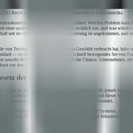
hen EU-Recht bis zu aufkommenden Frameworks in Lateinamerika
menskunden über KI mit Anwendungsfällen: Welches Problem kann KI lö
 einer anderen Frage: Was dürfen wir rechtlich tun, und was würde es 
ft seit der DSGVO dar. Die KI-Regulierung ist angekommen, und sie is
elle von Technologie und internationalem Geschäft verbracht hat, habe
Standard — es ist ein fragmentiertes, sich schnell bewegendes Set von 
ist sowohl die Herausforderung als auch die Chance. Unternehmen, di
kurz vor den Fristen vorbereiten.
esetz der Welt
treten ist, ist die bedeutsamste KI-Gesetzgebung, die jemals irgendwo 
erschiedlichen Verpflichtungen, und der Schweregrad dieser Verpflich
it europäischer Präsenz entwickelt, einsetzt oder verwendet.
t-Biometrieüberwachung in öffentlichen Räumen und Systeme, die psyc
n Belastung. Diese Kategorie umfasst KI in kritischer Infrastruktur, 