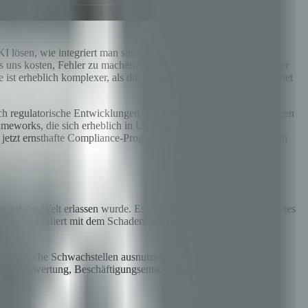
sen, wie integriert man sie, wie lang ist der
uns kosten, Fehler zu machen? Diese Verschiebung stellt eine der
t erheblich komplexer, als die meisten Organisationen vorbereitet
 ich regulatorische Entwicklungen in verschiedenen Rechtsordnungen
Frameworks, die sich erheblich in Umfang, Risikoeinstufung,
e jetzt ernsthafte Compliance-Programme entwickeln, werden einen
auf der Welt erlassen wurde. Es handelt sich um ein risikobasiertes
tungen skaliert mit dem Schadenspotenzial. Das Verständnis der
hologische Schwachstellen ausnutzen — sind seit Februar 2025
Bildungsbewertung, Beschäftigungsentscheidungen, Kreditscoring,