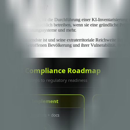
t Ihr KI-System?
ntwickelt oder einsetzt, ist die Durchführung einer KI-Inventarisierun
iele KI-Systeme sie tatsächlich betreiben, wenn sie eine gründliche P
tools, Betrugserkennungssysteme und mehr.
 der umfassendste ist und seine extraterritoriale Reichweite ihn für d
 oder trifft, der betroffenen Bevölkerung und ihrer Vulnerabilität, de