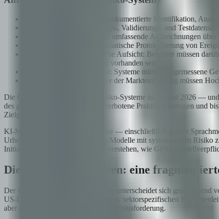
Risikomanagementsystem: dokumentierte Identifikation, Anal
Daten-Governance: Trainings-, Validierungs- und Testdatensät
Technische Dokumentation: umfassende Aufzeichnungen über
Aufzeichnungspflicht: automatische Protokollierung von Ereig
Transparenz und menschliche Aufsicht: Benutzer müssen darüber
Überprüfungsmechanismen vorhanden sein
Genauigkeit und Robustheit: Systeme müssen angemessene Gena
Konformitätsbewertung: Vor der Markteinführung müssen Hochri
Die Compliance-Frist für Hochrisiko-Systeme ist August 2026 — und 
des globalen Jahresumsatzes für verbotene Praktiken betragen und bi
Zielgrößen sind.
KI-Modelle für allgemeine Zwecke — einschließlich großer Sprachmo
Urheberrechtskonformität und für Modelle mit systemischem Risiko 
Initiative heute tut — müssen Sie verstehen, wie GPAI-Modellverpfli
Die Vereinigten Staaten: eine fragmentier
Der US-Ansatz zur KI-Regulierung unterscheidet sich grundlegend von
US-Landschaft aus Executive Orders, sektorspezifischen Behördenleit
aber eine komplexere Compliance-Herausforderung.