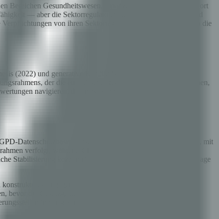
den Bereichen Gesundheitswesen, Finanzdienstleistungen, Transport
sfähigkeit — aber die Sektorregulatoren bei FTC, SEC, EEOC und
Verpflichtungen von ihren Sektorregulatoren haben, selbst wenn die
hesis (2022) und generative KI (2023) erlassen. Der gemeinsame
derungsrahmens, der die europäische Regulierung prägt. Unternehmen,
ewertungen navigieren, die im westlichen Recht keine direkte
D-Datenschutzbasis — ist der fortgeschrittenste in der Region, mit
ikrahmen verfolgt, während Chile und Peru Weißbücher und
che Stabilisierung konzentriert, hat eine solide technische Grundlage
nstruktives Engagement ist jetzt offen, schließt sich aber.
, bevor die Gesetzgebung finalisiert wird, haben weitaus mehr
egierungsstellen in der gesamten Region — einschließlich UNICEF