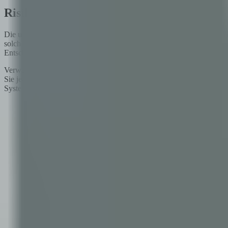
Risikoeinstufung: In welche Kategorie fäll
Die unmittelbarste praktische Aufgabe für jede Organisation, die KI e
solche mit relativ bescheidenen KI-Einsätzen, sind überrascht, wie v
Entscheidungsfindung in Arbeitsabläufen, KI-gestützte Einstellungs
Verwenden Sie den Framework des EU AI Act als Ausgangspunkt (weil er
Sie jedes System nach: der Art der Entscheidungen, die es unterstützt
Systemergebnisse.