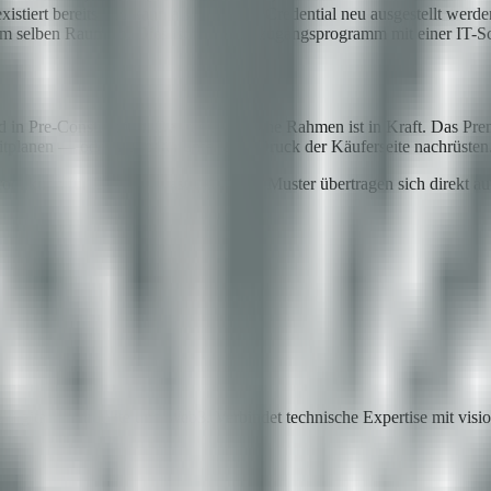
stiert bereits und kann als Verifiable Credential neu ausgestellt wer
m selben Raum ab. Dies ist ein Marktzugangsprogramm mit einer IT-Sc
 in Pre-Construction. Der regulatorische Rahmen ist in Kraft. Das Premi
itplanen — oder sie später unter dem Druck der Käuferseite nachrüsten
oduktion für Energieinfrastruktur. Die Muster übertragen sich direkt au
g digitaler Produkte und Web3. Verbindet technische Expertise mit vis