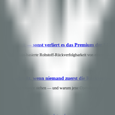
erfolgbarkeit — sonst verliert es das Premium der EU
ungen blockchain-basierte Rohstoff-Rückverfolgbarkeit von einem Nice
as sich schließt, wenn niemand zuerst die Rückverfolg
r strategischen Chance stehen — und warum jene Operatoren, die veri