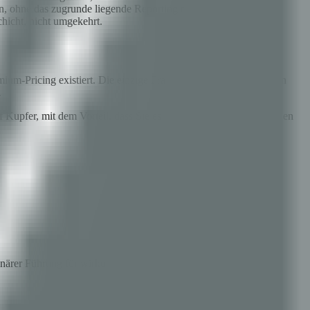
den, ohne das zugrunde liegende Reporting neu aufzubauen.
hicht, nicht umgekehrt.
um-Pricing existiert. Die einzige Frage ist, ob die argentinischen
.
f Kupfer, mit dem Vorteil, dass Sie es beim ersten Mal richtig bauen
ionärer Führung für wirkungsvolle Softwarelösungen.