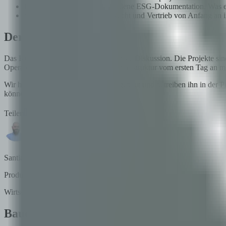
Inventarisieren Sie die vorhandene ESG-Dokumentation. Was exi
Stimmen Sie ESG, IT, OT, Recht und Vertrieb von Anfang an i
Der Abschluss
Das Kupfer von San Juan ist die nächste Diskussion. Die Projekte sind
Operatoren die Rückverfolgbarkeitsinfrastruktur vom ersten Tag an m
Wir haben diesen Stack für Lithium gebaut und betreiben ihn in der Pr
können.
Teilen
Santiago Villarruel
Product Manager
Wirtschaftsingenieur mit über 10 Jahren Erfahrung in der Entwicklun
Bauen Sie auf Blockchain?