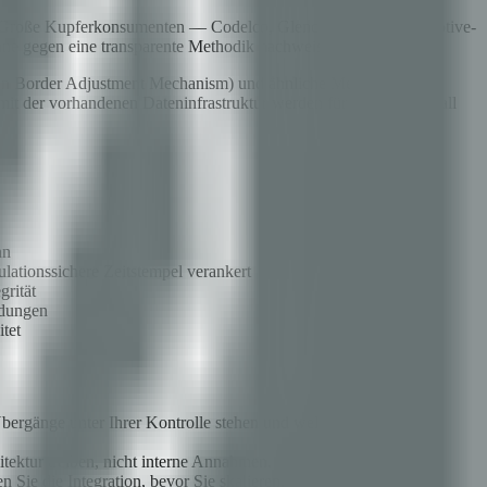
s. Große Kupferkonsumenten — Codelco, Glencore, BHP, Automotive-
nne gegen eine transparente Methodik nachweisen kann.
rbon Border Adjustment Mechanism) und ähnliche Mechanismen
 mit der vorhandenen Dateninfrastruktur werden für dasselbe Metall
nn
ationssichere Zeitstempel verankert
grität
idungen
tet
bergänge unter Ihrer Kontrolle stehen und welche von Dritten
ektur treiben, nicht interne Annahmen.
 Sie die Integration, bevor Sie skalieren.