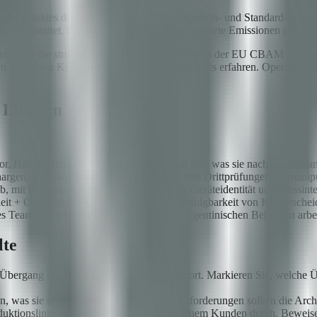
te des Marktes das Kupferangebot in Low-Carbon- und Standard-Tier
r gestartet, bei denen der Lieferant eingebettete Emissionen pro To
lt, aber die strukturelle Richtung ist klar: Wenn der EU CBAM (Ca
en effektiven Kohlenstoff-Abschlag auf den Preis erfahren. Operatoren
r Lithium
, Hafen, Hütte — jede Partei signiert nur das, was sie nachweisen ka
rgen, Emissionsmessungen, Ergebnisse von Drittprüfungen als manipul
 mit kryptografischen Attestierungen der Geräteidentität und Messinte
eit + OT-bewusste Governance + Rückverfolgbarkeit von KI-Entsche
eam, das von der Designphase an mit argentinischen Behörden arbei
lte
en Übergang von der Förderung bis zum Export. Markieren Sie, welche Ü
was sie sehen müssen. Käuferseitige Anforderungen sollten die Archit
oduktionslinie, einem Quartal Konzentrat, einem Kunden durch. Beweisen