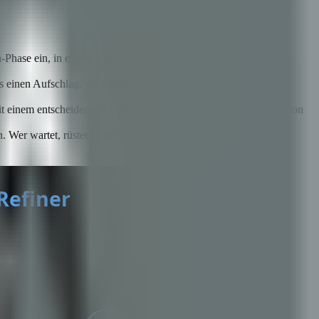
tion-Phase ein, in einem Moment, in dem der Zugang zu Premium-
its einen Aufschlag, wo eingebettete Emissionen unabhängig
it einem entscheidenden Vorteil: Kupferprojekte in Pre-Construction
. Wer wartet, rüstet zu höheren Kosten nach oder verkauft im