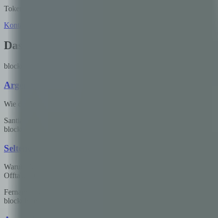
Tokenisierung, Smart Contracts, DeFi — wir haben alles umgesetzt.
Kontakt aufnehmen
Unsere Services entdecken
Das könnte Sie auch interessieren
blockchain
Argentinisches Lithium braucht verifizierbare Rückv
Wie der EU Critical Raw Materials Act und die US-Batterieregulier
Santiago Villarruel
·
26. Mai 2026
·
9
min
blockchain
Seltene Erden in LATAM: Ein strategisches Fenster, d
Warum Argentiniens Explorationsprojekte für Seltene Erden vor eine
Offtake-Diskussion definieren werden.
Fernando Boiero
·
23. Mai 2026
·
9
min
blockchain