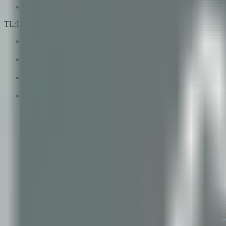
Der Abschluss
TL;DR
Argentiniens Kupferportfolio — Pachón, Los Azules, Altar, Fil
Märkten von verifizierbarer Rückverfolgbarkeit abhängt.
Der EU Critical Raw Materials Act führt Kupfer als strategisc
verifizierbar sind.
Derselbe Rückverfolgbarkeits-Stack, der die Herkunft von Lithi
können die Infrastruktur in das Design einbauen — nicht nachr
Operatoren, die die Rückverfolgbarkeit vom ersten Tag an in 
Commodity-Spot.