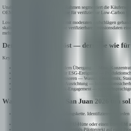
Unabhängig vom regulatorischen Rahmen segmentiert die Käufersei
OEMs — haben Pricing-Programme für verifizierbar Low-Carbon Coppe
Low-Carbon Copper wird derzeit mit moderaten Aufschlägen gehande
skalieren, werden Lieferanten ohne verifizierbare Emissionsdaten ein
mehr bezahlt.
Der Stack, der dies löst — derselbe wie fü
Key Takeaways
Verifiable Credentials an jedem Übergang — Mine, Konzentrator
On-Chain-Attestierungen für ESG-Ereignisse — Produktionscha
IoT-Integrität für Umweltsensoren — Wasser, Energiemix, Staub,
ISO-27001-/27019-/42001-Ausrichtung — Informationssicherh
Native LATAM-Regulatorik-Engagement — spanischsprachiges T
Was ein Operator in San Juan 2026 tun sol
Kartieren Sie die Wertschöpfungskette. Identifizieren Sie jed
abhängen.
Sprechen Sie mindestens eine EU-Hütte oder einen US-OEM an, 
Führen Sie ein Verifiable-Credentials-Pilotprojekt auf einer Pr