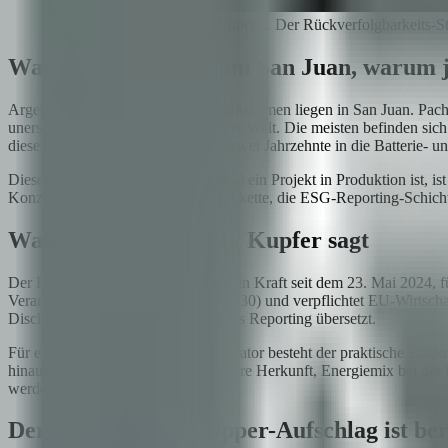
Gleiche Primitive, anderes Mineral. Der Rückverfolgbarkeits-Sta
Warum Kupfer, warum San Juan, warum j
Argentiniens strategische Kupfervorkommen liegen in San Juan. Pac
unerschlossenen Kupferprojekten der Welt. Die meisten befinden sich
diese Operationen für die nächsten zwei Jahrzehnte in die Batterie
Dieses Timing ist die Chance. Sobald ein Projekt in Produktion ist, i
Konzentrathandhabung, die Logistikkette, die ESG-Reporting-Schich
Was der EU CRMA zu Kupfer sagt
Der EU Critical Raw Materials Act, in Kraft seit dem 23. Mai 2024, f
Verarbeitung, 25 % Recycling bis 2030) und verpflichtet EU-Wirtsch
Disclosure und manipulationssicheres Reporting übersetzt.
Für einen argentinischen Kupferoperator besteht der praktische Effe
hinausgehen. Sie fordern verifizierbare Herkunft, Energiemix bei d
werden können.
Der Low-Carbon-Copper-Aufschlag ist ber