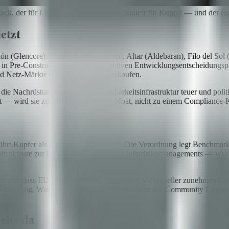
ck, der für Lithium funktioniert, funktioniert für Kupfer — und der re
etzt
hón (Glencore), Los Azules (McEwen), Altar (Aldebaran), Filo del S
 in Pre-Construction oder in einer aktiven Entwicklungsentscheidungsp
- und Netz-Märkte der EU und USA verkaufen.
st die Nachrüstung einer Rückverfolgbarkeitsinfrastruktur teuer und poli
t — wird sie zu einem Competitive Moat, nicht zu einem Compliance-
ührt Kupfer als strategischen Rohstoff. Die Verordnung legt Benchmark
aftsakteure zur Implementierung eines Lieferrisikomanagements — was
kt darin, dass EU-Hütten und nachgelagerte EV-Hersteller zunehmend Be
er Förderung, Wasserfußabdruck, Dokumentation des Community Engagem
eits da