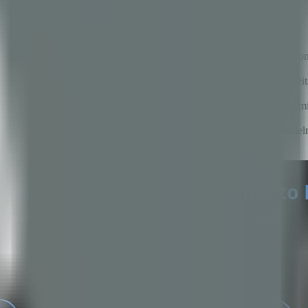
o del Sol — ist in San Juan konzentriert und tritt in die Pre-Construc
h, und die Käuferseite-Spezifikation für Low-Carbon Copper zahlt bere
um validiert, lässt sich eins zu eins auf Kupferkonzentrat anwenden, m
üsten.
das Projekt einplanen, werden im Premium-Segment des Marktes handeln