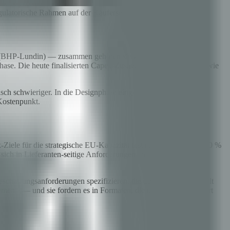
gulatorische Rahmen auf der Käuferseite ist derselbe.
ol (BHP-Lundin) — zusammen gehören sie zu den größten
hase. Die heute finalisierten Capex-Zusagen werden definieren, wie
tisch schwieriger. In die Designphase eingebaut — in die
Kostenpunkt.
-Ziele für die strategische EU-Kapazität fest (10 % Förderung, 40 %
 sich in Lieferanten-seitige Anforderungen an Provenance, ESG-
schaffungsanforderungen spezifizieren, die über Preis und Gehalt
ents — und sie fordern es in Formaten, die unabhängig auditiert