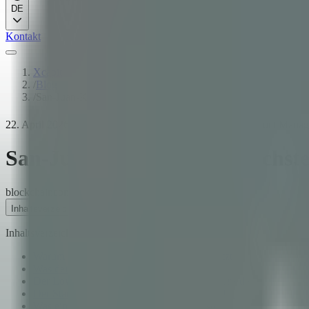
DE
Kontakt
Xcapit
/
Blog
/
San-Juan-Kupfer ist die nächste EU-CRMA-Diskussion — und 
22. April 2026
·
9
Min. Lesezeit
·
Santiago Villarruel
·
Product Manag
San-Juan-Kupfer ist die nächs
blockchain
compliance
mining
esg
copper
Inhaltsverzeichnis
Inhaltsverzeichnis
Warum Kupfer, warum San Juan, warum jetzt
Was der EU CRMA zu Kupfer sagt
Der Low-Carbon-Copper-Aufschlag ist bereits da
Der Stack, der dies löst — derselbe wie für Lithium
Was ein Operator in San Juan 2026 tun sollte