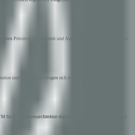
elben Primitive, die Identität und Auszahlungs-Provenienz in einer
station und Custody übertragen sich auf Ursprungszertifikate und
r die Referenzarchitektur digitaler Zwillinge. Die Disziplin ist