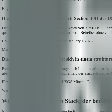
European Commission · Regulation (EU) 2024/1252, in force May 2
Regulatorisch
Die Batterie-Sourcing-Regeln nach Section 30D der U
Der Inflation Reduction Act knüpft einen Anteil von 3.750 USD/Fahr
qualifizierenden Freihandelsabkommen-Partnern. Betreiber ohne verifi
US Treasury / IRS Section 30D, effective January 1 2023
Markt
Die Lithiumnachfrage befindet sich in einem struktu
Es wird prognostiziert, dass die Nachfrage nach Lithiumcarbonat-Äq
über die größte Reservekonzentration außerhalb des asiatisch-pazifi
IEA Critical Minerals Outlook 2024 · USGS Mineral Commodity Su
Warum Xcapit
Wir kommen mit einem Stack, der bereits 
Wir haben noch keinen Flagship-Kunden im Bergbau — wir sind hier eh