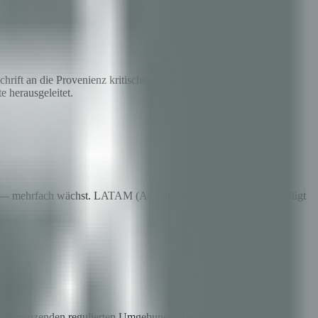
rift an die Provenienz kritischer Mineralien aus den USA oder
e herausgeleitet.
n — mehrfach wächst. LATAM (Argentinien, Chile, Brasilien) verfügt
in angrenzenden regulierten Umgebungen betreiben, sowie eine