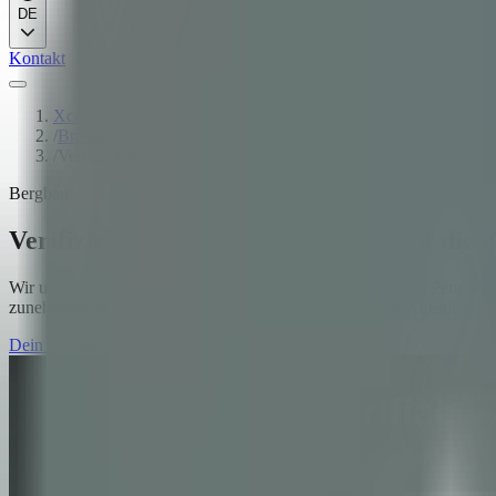
DE
Kontakt
Xcapit
/
Branchen
/
Verifizierbare Rückverfolgbarkeit ist die Zugangsvoraussetzu
Bergbau
Verifizierbare Rückverfolgbarkeit ist di
Wir unterstützen Bergbau-Operatoren in Argentinien, Chile, Peru un
zunehmend verlangen. Verifiable Credentials, On-Chain-Attestierun
Dein Reifegrad + dein nächster Schritt
→