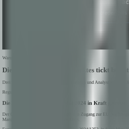
Warum jetzt
Die Uhr des Premium-Marktes tickt bereit
Drei konvergierende Signale von Regulatoren und Analysten in den J
Regulatorisch
Die EU-CRMA ist am 23. Mai 2024 in Kraft getreten
Der Critical Raw Materials Act knüpft den Zugang zur EU-Nachfrage 
Mangan stehen auf der strategischen Liste.