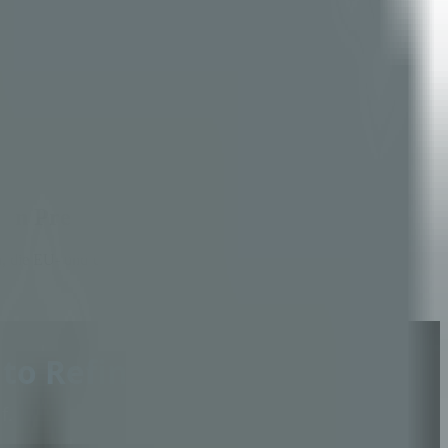
 den Premium zahlen
tur, die EU- und US-Käufer — und die Regulatoren dahinter —