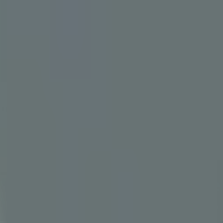
ng zu den Märkten, die den Premium zahlen
e Zugangsvoraussetzung zu den Märkten, die
d Brasilien beim Aufbau der Rückverfolgbarkeits- und ESG-Infrastruk
gen, IoT-Integration und ISO-konforme Governance.