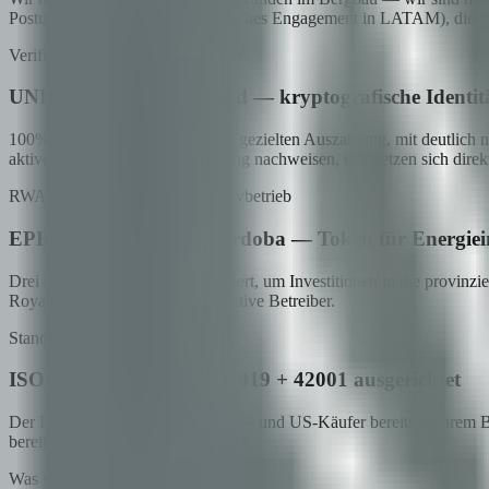
Posture (ISO 27001 + regulatorisches Engagement in LATAM), die da
Verifiable Credentials im Maßstab
UNICEF Innovation Fund — kryptografische Identitä
100% Completion-Rate bei jeder gezielten Auszahlung, mit deutlich n
aktiven regulatorischen Umgebung nachweisen, übersetzen sich direk
RWA-Tokenisierung im Produktivbetrieb
EPEC + Gobierno de Córdoba — Token für Energiein
Drei Programme werden tokenisiert, um Investitionen in die provinzie
Royalty-Auszahlungen für extraktive Betreiber.
Standards-orientierte Posture
ISO 27001 zertifiziert · 27019 + 42001 ausgerichtet
Der Drei-Standards-Stack, den EU- und US-Käufer bereits in ihrem B
bereits operativ — kein Slide Deck.
Was wir mitbringen