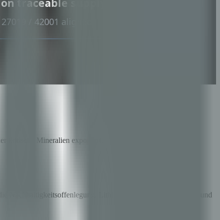
kritische Mineralien exportiert.
ie Nachhaltigkeitsoffenlegung. Lithium, Kupfer, Kobalt, Nickel und