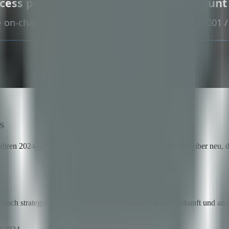
s
ahren 2024–2025 setzen die Regeln für jeden LATAM-Betreiber neu, der 
nach strategischen Mineralien an eine nachweisbare Herkunft und an d