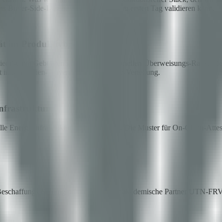
s Buyer-Side-Beschaffungsteam ab dem ersten Tag validieren kann.
t im Produktivbetrieb
iedrigeren Gebühren gegenüber traditionellen Überweisungs-Rails. Dies
t in Mineralien-Provenienz und Royalty-Verteilung.
frastruktur
lle Energieinfrastruktur zu kanalisieren. Die Muster für On-Chain-Atte
eschaffungs-Scoring prüfen. Dazu der akademische Partner UTN-FRVM fü