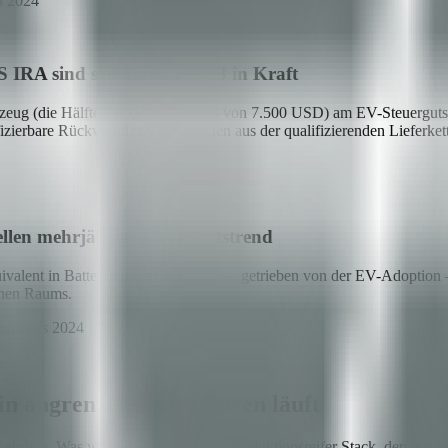
3 2024
S IRA sind seit Januar 2023 in Kraft
zeug (die Hälfte des Gesamtkredits von 7.500 USD) am EV-Steuergutsch
zierbare Rückverfolgbarkeit werden aus der qualifizierenden Lieferkett
rellen mehrjährigen Aufwärtstrend
uivalent in Batteriequalität bis 2030 — getrieben von der EV-Adoptio
schen Raums.
mmaries 2024
in angrenzenden Sektoren läuft
rlich. Was wir mitbringen, ist ein produktionsreifer Stack, den wir 