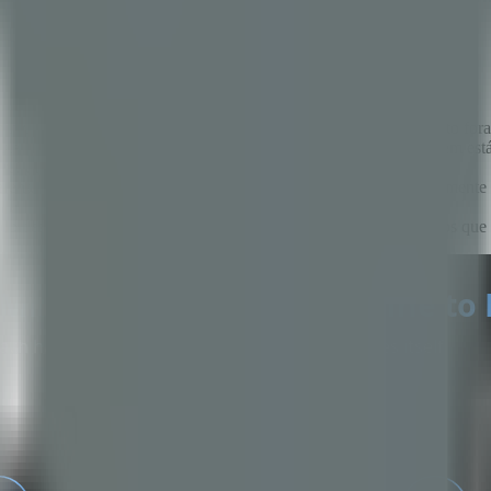
026
m direção de política explícita para a diversificação do suprimento fora
ste andino (Salta, Jujuy) e nas serras pampeanas. A maioria está em est
etrofit.
erente da do cobre ou do ouro: os compromissos de offtake tipicamente 
ake.
o do design do projeto — bem antes da primeira produção — são os que