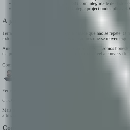
Construa a camada de reporte ESG com integridade de dados con
Alinhe com os critérios de EU strategic project onde aplicável
A janela estratégica
Terras raras na LATAM são uma oportunidade que não se repete. O fram
todos alinhados pela primeira vez. Os operadores que se movem agor
Ainda não temos um cliente flagship de terras raras — somos honesto
e a postura de engagement regulatório que torna viável a conversa lon
Compartilhar
Fernando Boiero
CTO & Co-Fundador
Mais de 20 anos na indústria de tecnologia. Fundador e diretor do Blo
artificial.
Construindo em blockchain?