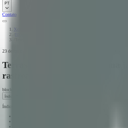
PT
Contato
Xcapit
/
Blog
/
Terras raras na LATAM: uma janela estratégica que se fecha se 
23 de maio de 2026
·
9
min de leitura
·
Fernando Boiero
·
CTO & Co-
Terras raras na LATAM: uma jan
rastreabilidade primeiro
blockchain
compliance
mining
esg
rare-earths
Índice
Índice
Por que terras raras são uma conversa diferente
O que 'estratégico e crítico' significa no contexto do EU CRM
Como se parece hoje a exploração de terras raras na Argentina