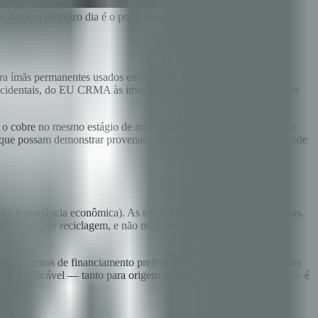
eto desde o primeiro dia é o ponto de alavancagem.
para ímãs permanentes usados em motores EV, turbinas eólicas e
s ocidentais, do EU CRMA às invocações do US Defense Production
ou o cobre no mesmo estágio de maturidade. As conversas de offtake
 que possam demonstrar provenance verificável e de nível audit desde
lta importância econômica). As terras raras estão em ambas as listas.
E, 25% de reciclagem, e não mais de 65% de um único terceiro
instrumentos de financiamento preferencial estão sendo estruturados
idade verificável — tanto para origem quanto para condições ESG — é