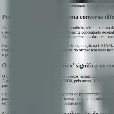
Para terras raras, a conversa de rastreabilidade acontece na mes
Por que terras raras são uma conversa dif
As terras raras — neodímio, disprósio, praseodímio, térbio e o resto 
sistemas de defesa. O suprimento está fortemente concentrado geog
Act, fizeram da diversificação da cadeia de suprimentos das terras rara
Para um projeto de terras raras em estágio de exploração na LATAM, es
começam antes da produção, e a contraparte do offtake tem tanto ince
o primeiro dia.
O que 'estratégico e crítico' significa n
O EU CRMA classifica materiais em dois eixos: estratégico (chave para 
A norma fixa metas benchmark — até 2030, pelo menos 10% do cons
país em qualquer etapa.
Essas metas se traduzem em sinais concretos de procurement buyer-side
para apoiar suprimento diversificado e transparente. Um produtor nã
estruturalmente favorecido sobre um que não pode.
Como se parece hoje a exploração de terra