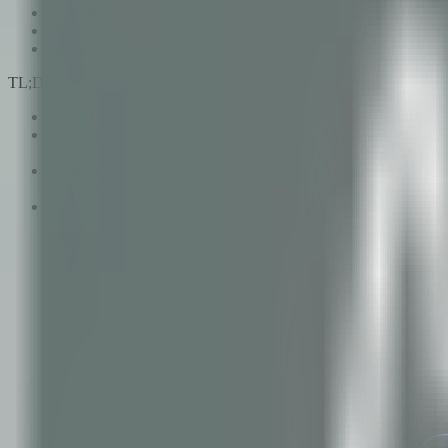
O stack — mesmas primitivas, aplicação diferente
O que um operador em estágio de exploração deve fazer em 2
A janela estratégica
TL;DR
O EU CRMA lista as terras raras como estratégicas e críticas, co
A Argentina tem projetos de exploração de terras raras no noroe
rastreabilidade e ESG pode ser projetada dentro a custo zero de r
A conversa buyer-side para terras raras é fundamentalmente dif
provenance e disclosure ESG está embutida nos termos do offt
Os operadores que constroem rastreabilidade verificável dentr