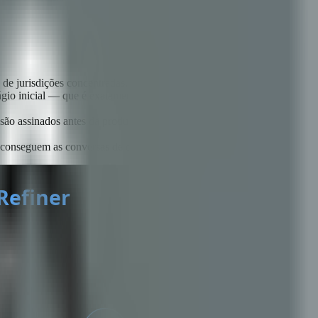
 de jurisdições concentradas.
ágio inicial — que é exatamente quando a infraestrutura de
são assinados antes da produção, e a especificação buyer-side de
 conseguem as conversas de offtake em termos favoráveis.