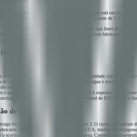
dino (Salta, Jujuy) e nas serras pampeanas. Nenhum está em escala de p
poderiam se tornar ativos estratégicos em um horizonte de 5 a 10 anos
ção. Rastreabilidade e infraestrutura ESG desenhadas nas fases de defini
fftake resultante — poder entrar em uma conversa com fabricantes de í
m retrofit tardio consegue.
ferente
drillhole, cada assay, cada batch atrelado a identidade criptográfica de
tos de community engagement, compromissos de água e energia
 vão alimentar disclosure ESG contínuo
m o que os compradores institucionais UE e EUA esperam de um fornec
toridades mineiras provinciais, framework federal de ESG) desde a fa
ão deve fazer em 2026
design first-class, não como um add-on de fase 2. O custo de construir d
 fabricante de ímãs UE, fornecedor de defesa EUA, trading house japone
 o scoring de procurement deles realmente pesa. Construa a infraestrut