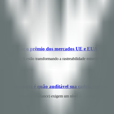
ável — ou perde o prêmio dos mercados UE e EUA
terias dos EUA estão transformando a rastreabilidade mineral baseada
 — a pergunta é quão auditável sua cadeia realmente
ECD Due Diligence Guidance) exigem um nível de documentação de ch