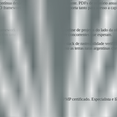
tínua desde os estudos de baseline em diante. PDFs de relatório anua
. O framework existe. O reconhecimento importa tanto para acesso a cap
ework de política do lado buyer, o pipeline de projetos do lado da ofer
a têm uma vantagem de vários anos sobre concorrentes que esperam.
s sobre isso. O que trazemos é o mesmo stack de rastreabilidade verif
ga. Para o operador que quer definir como as terras raras argentinas c
ckchain Lab, professor universitário e PMP certificado. Especialista e 