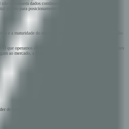
l não substituem dados contínuos tamper-evident.
ital quanto para posicionamento de offtake.
ta e a maturidade do stack de rastreabilidade do lado técnico estão
icável que operamos em produção para ambientes regulados adjacentes
hegam ao mercado, a primeira conversa não custa nada.
líder de pensamento em cibersegurança, blockchain e inteligência