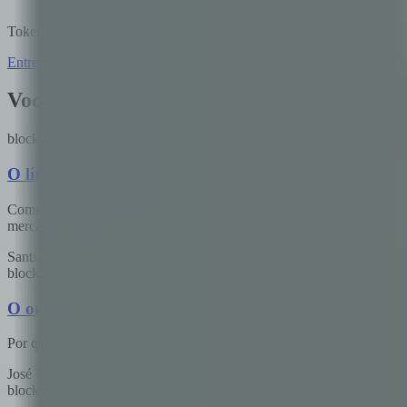
Tokenização, smart contracts, DeFi — já implementamos tudo isso.
Entre em contato
Conheça nossos serviços
Você também pode gostar
blockchain
O lítio argentino precisa de rastreabilidade verific
Como o Critical Raw Materials Act da UE e as regulamentações de ba
mercado.
Santiago Villarruel
·
26 de mai. de 2026
·
9
min
blockchain
O ouro argentino já vive sob as regras LBMA e OECD
Por que os frameworks de responsible sourcing para ouro (LBMA, O
José Trajtenberg
·
3 de mai. de 2026
·
9
min
blockchain