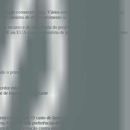
rodução comercial ainda. Vários estão em scoping ou pre-feasibility,
 se o caminho de desenvolvimento se sustentar.
ção do recurso e de engenharia do projeto custam uma fração do que
mãs UE ou EUA com uma história de provenance auditável pronta antes
sde o primeiro dia
edor estratégico
se de exploração em diante
entro é pequeno. O custo de fazer retrofit depois é grande.
sa. Cada um tem preferências de especificação diferentes.
ura de documentação contra esses sinais.