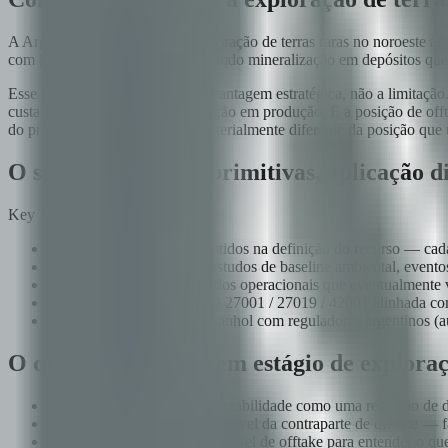
A Argentina tem projetos de exploração de terras raras no noroeste an
com junior miners e majors avaliando mineralização em depósitos que 
Esse status de estágio inicial é a vantagem estratégica, não a limita
custa fazer retrofit em uma operação em produção. E a posição de o
do primeiro concentrado — é materialmente diferente da posição que u
O stack — mesmas primitivas, aplicação di
Key Takeaways
Verifiable credentials embutidos na definição do recurso — cada 
Atestações on-chain para estudos de baseline ambiental, even
Integridade IoT para os dados operacionais que eventualmente
Postura de governança ISO 27001 / 27019 / 42001 alinhada co
Engagement nativo em espanhol com reguladores argentinos (au
O que um operador em estágio de exploraç
Trate a infraestrutura de rastreabilidade como uma restrição de 
Identifique cedo o perfil provável da contraparte de offtake —
Engaje uma contraparte provável de offtake para entender o que