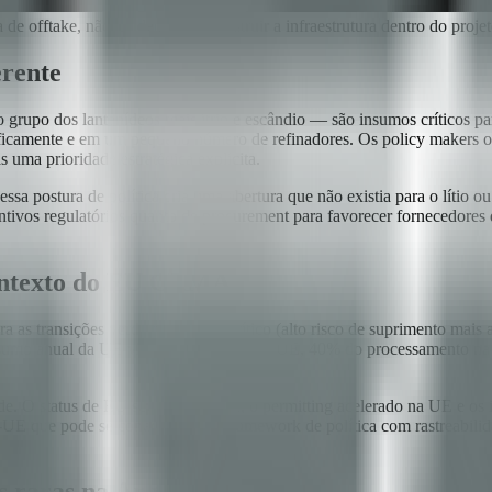
a de offtake, não no depósito. Construir a infraestrutura dentro do proj
erente
do grupo dos lantanídeos mais ítrio e escândio — são insumos críticos 
raficamente e em um pequeno número de refinadores. Os policy maker
s uma prioridade estratégica explícita.
sa postura de política cria uma abertura que não existia para o lítio 
ntivos regulatórios quanto de procurement para favorecer fornecedores
o contexto do EU CRMA
as transições verde e digital) e crítico (alto risco de suprimento mais a
umo anual da UE vindo de extração na UE, 40% do processamento na U
. O status de EU strategic project, o permitting acelerado na UE e os 
o-UE que pode se conectar a esse framework de política com rastreabil
s raras na Argentina