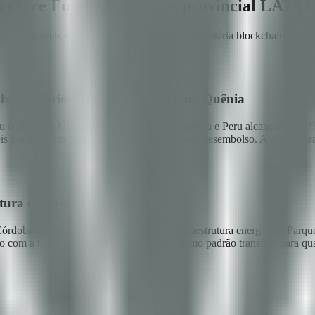
nture Fund e um estado provincial LATA
s verificáveis em campo, transparência orçamentária blockchain-based
eneficiários, 100% completion no Quênia
rodou o piloto da UNICEF Venture Fund no Quênia e Peru alcançando 3
eis por programa, audit trail on-chain por cada desembolso. A arquitetur
ura energética
oba para canalizar investimento em infraestrutura energética. Parque
ório com a CNV desde o primeiro dia. O mesmo padrão transfere para qual