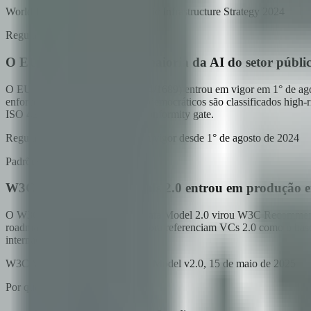
World Bank Group · Digital Public Infrastructure Strategy 2024
Regulatório
O EU AI Act classifica a maioria da AI do setor públi
O EU AI Act (Regulamento 2024/1689) entrou em vigor em 1° de agosto
enforcement, justiça e processos democráticos são classificados high
ISO 42001 não sobreviverá ao conformity gate.
Regulamento UE 2024/1689, em vigor desde 1° de agosto de 2024
Padrões
W3C Verifiable Credentials 2.0 entrou em produção 
O W3C Verifiable Credentials Data Model 2.0 virou W3C Recommendatio
roadmap EUDI Wallet da UE agora referenciam VCs 2.0 como o baselin
internacional declinante.
W3C Verifiable Credentials Data Model v2.0, 15 de maio de 2025
Por que Xcapit