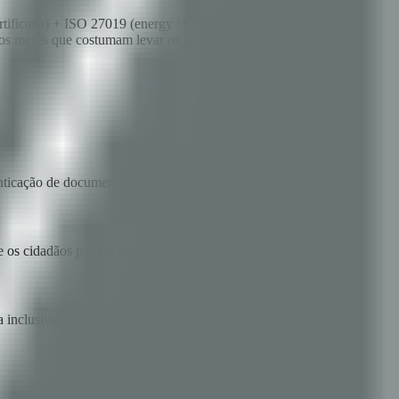
certificada) + ISO 27019 (energy / OT-extended, alinhada) + ISO
os meses que costumam levar os governance reviews.
enticação de documentos.
e os cidadãos podem verificar.
 inclusividade.