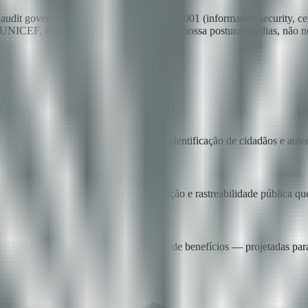
e audit governamentais já verificam: ISO 27001 (information security, 
e UNICEF, BID ou Banco Mundial validar nossa postura em dias, não n
s digitais e verificação blockchain para identificação de cidadãos e aut
to, compras públicas, sistemas de votação e rastreabilidade pública qu
mentais — de processos a distribuição de benefícios — projetadas para