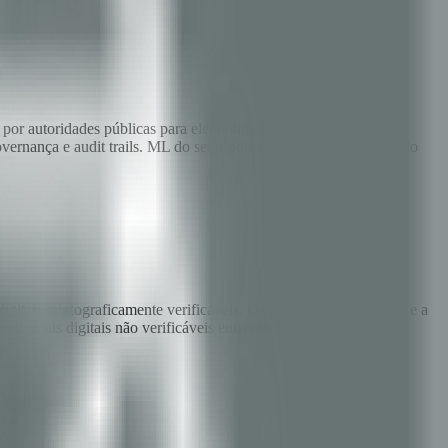
or autoridades públicas para elegibilidade de benefícios, law
ernança e audit trails. ML do setor público sem governança estilo
ais criptograficamente verificáveis. Os doadores multilaterais e a
enciais digitais não verificáveis enfrentarão reconhecimento