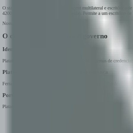
O stack de três normas que o procurement multilateral e escritórios d
42001 (AI management system, alinhada). Permite a um escritório d
Nossas Soluções
O que construímos para o governo
Identidade digital e credenciais
Plataformas de identidade auto-soberana (SSI), sistemas de credenciai
Plataformas de transparência e governança
Ferramentas de transparência blockchain para rastreamento de orçamen
Portais de serviços ao cidadão
Plataformas web e mobile modernas e acessíveis para serviços governa