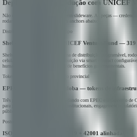
Deployments em produção com UNICEF Ve
Não estamos pedindo que confie em slideware. As peças — credenciai
rodando para nossos clientes. Três anchors abaixo.
Distribuição programável em campo
Shelter / AidLink com UNICEF Venture Fund — 319 b
Shelter / AidLink, nossa plataforma de distribuição programável, 
celulares básicos, regras de distribuição via smart contract configuráv
humanitária e qualquer programa de benefícios governamentais.
Tokenização RWA com um estado provincial
EPEC + Governo de Córdoba — tokens de infraestrut
Três programas de tokenização rodando com EPEC e o Governo de Córd
para participação de investidores institucionais, engagement regulat
públicos, habitação social.
Postura alinhada aos padrões
ISO 27001 certificada · 27019 + 42001 alinhadas