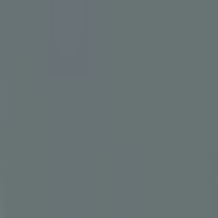
stack que as multilaterais já validaram
ncia programável — o stack que as multilate
terais (UNICEF, BID, PNUD) na construção de credenciais verificáve
nia com a UNICEF Venture Fund.