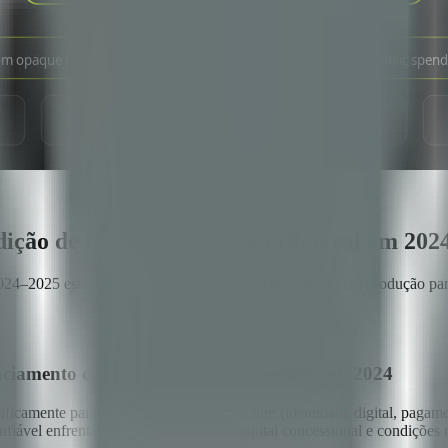
ndição de financiamento multilateral em 202
m 2024–2025 estão redefinindo o que um governo precisa em produção par
anciamento com USD 9B comprometidos em 2024
ente para Digital Public Infrastructure (identidade digital, pagame
vel enfrentam acesso mais lento a capital concessional e condições ma