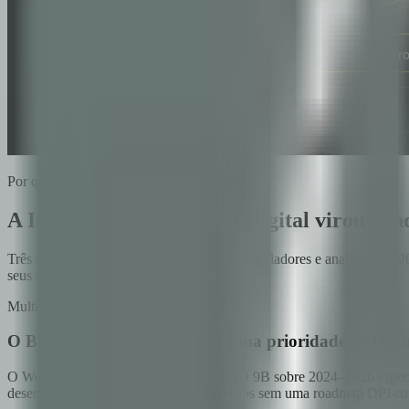
Por que agora
A Infraestrutura Pública Digital virou co
Três sinais convergentes de multilaterais, reguladores e analistas e
seus cidadãos possam verificar.
Multilateral
O Banco Mundial fez de DPI uma prioridade de fin
O World Bank Group comprometeu USD 9B sobre 2024–2026 especificam
desenvolvimento mais amplo. Os governos sem uma roadmap DPI confiá