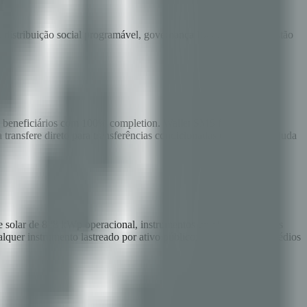
M
, distribuição social programável, governança ISO 27001 — já estão
19 beneficiários com 100% completion. Wallet SMS funciona em
a transfere direto para transferências condicionadas de dinheiro, ajuda
 solar de 828 kWp operacional, instrumentos on-chain projetados
quer instrumento lastreado por ativo público: rodovias, água, prédios