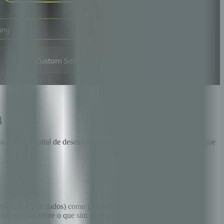
4
a acessar capital de desenvolvimento — e para entregar serviços que
ntos, troca de dados) como precondição para financiamento de
is estritas sobre o que sim recebem.