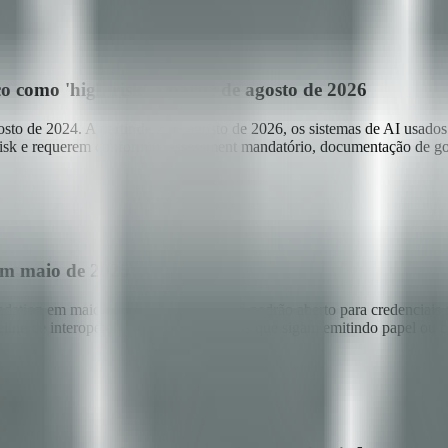
co como 'high risk' a partir de agosto de 2026
 de 2024. A partir de 2 de agosto de 2026, os sistemas de AI usados p
-risk e requerem conformity assessment mandatório, documentação de gov
em maio de 2025
n em maio de 2025, finalizando o padrão aberto para credenciais digit
e de interoperabilidade. Os governos que sigam emitindo papel ou cred