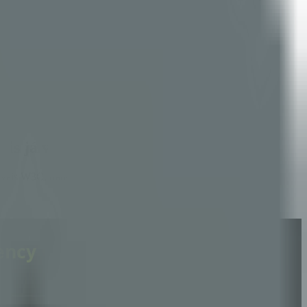
rais já validaram
is W3C, transparência orçamentária on-chain e distribuição