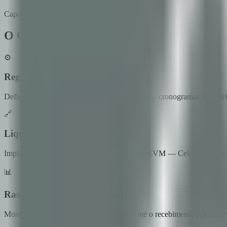
Capacidades
O Que o Shelter Faz
⚙️
Regras de desembolso configuráveis
Defina critérios de elegibilidade personalizados, cronogramas de distr
🔗
Liquidação Multi-Chain
Implante em qualquer chain compatível com EVM — Celo, Polygon, Arb
📊
Rastreamento em tempo real
Monitore cada desembolso desde o início até o recebimento pelo benefi