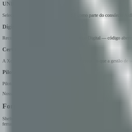
UNICEF innovation fund
Selecionado e financiado pela UNICEF como parte do consórcio AidLi
Digital public good
Reconhecido pela DPGA como Bem Público Digital — código aberto, d
Certificação ISO 27001
A Xcapit possui certificação ISO 27001, garantindo que a gestão de s
Piloto Cusco
Piloto realizado com sucesso em Cusco, Peru com 100% de completion r
Nossa Jornada
Forjado nos cenários mais difíceis
Shelter é o resultado de anos construindo sistemas de distribuição
ferramentas para resolver em qualquer lugar. Quem pode no pior cená