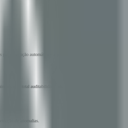
cts para execução automática e à prova de adulteração.
utos com total auditabilidade on-chain.
detecção de anomalias.