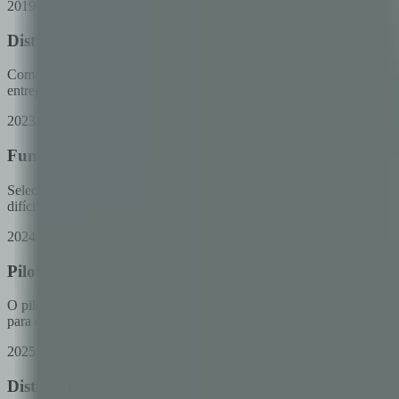
2019 – 2022
Distribuição empresarial
Começamos construindo sistemas de distribuição baseados em blockch
entrega de valor confiável e auditável.
2023
Fundo de inovação da UNICEF
Selecionados pela UNICEF para construir o motor de desembolso do A
difícil se tornou nosso campo de provas.
2024
Piloto em Cusco e expansão para o quênia
O piloto em Cusco, Peru alcançou 100% de completion rate sobre cad
para o Quênia com UNDP — contexto diferente, mesma infraestrutura,
2025 – Presente
Distribuição universal de valor