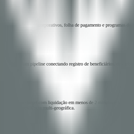
ain para benefícios corporativos, folha de pagamento e programas de i
idLink — um pipeline conectando registro de beneficiários, desembol
a desembolso target com liquidação em menos de 2 minutos e fees mater
 provando resiliência multi-geográfica.