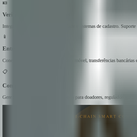
🪪
Verificação de beneficiários
Integre com provedores de identidade e sistemas de cadastro. Suporte
📱
Entrega de última milha
Conecte com provedores de dinheiro móvel, transferências bancárias e
📋
Compliance e relatórios
Gere relatórios prontos para auditoria para doadores, reguladores e ó