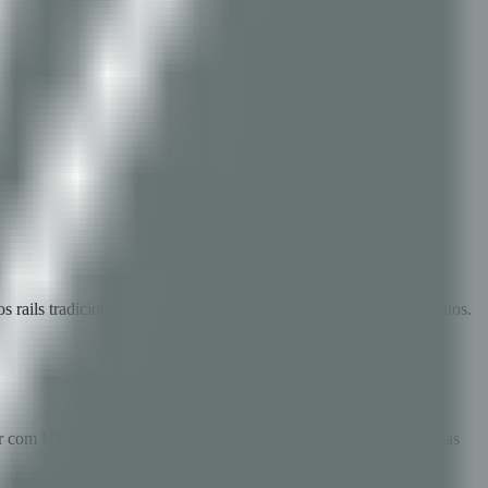
rails tradicionais, com tempos de liquidação inferiores a 2 minutos.
balhar com UNICEF e UNDP nas condições mais complexas nos deu as