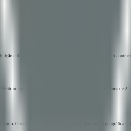
ibuição e limites de valores. As regras são codificadas em smart contra
itrum ou redes privadas. A liquidação é concluída em menos de 2 min
ciário. O dashboard fornece status ao vivo, distribuição geográfica e 