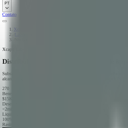
PT
Contato
Xcapit
/
Laboratórios
/
Shelter
Xcapit Labs / Shelter
Distribuição programável de ativos de i
Subsídios, ajuda humanitária, benefícios corporativos — distribuídos 
alcançados, 100% de completion no piloto. Implantado com a UNICE
270
Beneficiários
$15K+
Desembolsado
<2min
Liquidação
100%
Rastreável