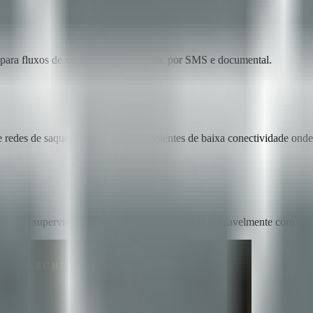
 para fluxos de verificação biométrica, por SMS e documental.
 redes de saque. Projetado para ambientes de baixa conectividade onde o
rgãos de supervisão. Cada transação é registrada imutavelmente com tota