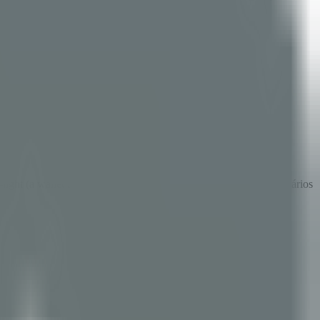
light (a wallet SMS funciona em celulares básicos). 319 beneficiários