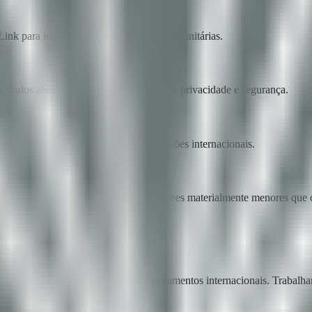
nk para inovação em transferências humanitárias.
ados abertos, aderente aos padrões de privacidade e segurança.
egurança da informação atende aos padrões internacionais.
ate sobre cada desembolso target e fees materialmente menores que os 
 de valor — para empresas, remessas e pagamentos internacionais. Tra
rio, pode em qualquer lugar.