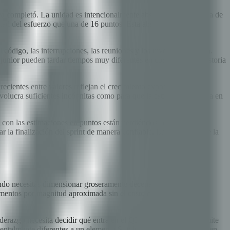
 ya completó. La unidad es intencionalmente abstracta. Una historia de
tad del esfuerzo que una de 16 puntos. Esta abstracción es
ódigo, las interrupciones, las reuniones y los niveles de energía.
 junior pueden tardar tiempos muy diferentes en completar una historia
crecientes entre valores reflejan el crecimiento exponencial de la
volucra suficientes incógnitas como para que la estimación precisa en
 con las estimaciones en puntos están perdiéndose el objetivo. La
r la finalización del sprint de manera confiable. La estabilidad de la
ando necesitás dimensionar groseramente decenas de épicas o
ementos por magnitud aproximada sin el costo cognitivo de los
erazgo necesita decidir qué entra en el Q3, el T-shirt sizing permite
entalmente diferentes a un elemento S, y los stakeholders entienden