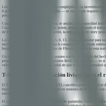
Los story points miden el esfuerzo, la complejidad y la incertidumbre 
8 puntos no se espera que tome 8 horas — se espera que requiera apro
precisamente el objetivo.
Cuando los equipos estiman en horas, se anclan en la capacidad indivi
Cuando los equipos estiman en story points, están calibrando el traba
de 8 puntos, pero a lo largo de un sprint, la entrega total de story p
La secuencia de Fibonacci (1, 2, 3, 5, 8, 13, 21) es el estándar para la
incertidumbre a medida que aumenta la complejidad. Se puede estimar u
horas sea falsa precisión. Las brechas de Fibonacci codifican esta rea
Un error frecuente es confundir los puntos con horas después del hech
pregunta no es si una historia de 8 puntos llevó 16 o 24 horas — es si 
velocidad durante 6-8 sprints es la señal de que el equipo internaliz
T-Shirt sizing: Estimación liviana para el
El T-shirt sizing (XS, S, M, L, XL, XXL) sacrifica precisión a favor
funcionalidades. Es particularmente útil en sesiones de discovery con
números de Fibonacci.
El caso de uso práctico es la priorización de portafolio. Cuando un ba
al equipo de ingeniería comunicar el esfuerzo relativo de manera rápi