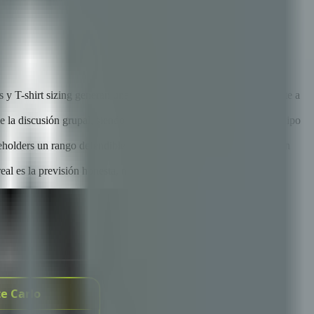
s y T-shirt sizing generan una velocidad de equipo más consistente a
e la discusión grupal, siendo la herramienta de calibración de equipo
keholders un rango defendible de fechas en lugar de una estimación
l es la previsión honesta, no la eliminación de la planificación.