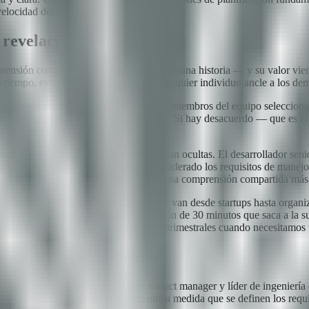
elocidad del sprint.
 revelación simultánea
prensión compartida de la complejidad de una historia — y su valor vien
tiempo, evitando que el número de cualquier individuo ancle a los de
 y responde preguntas de aclaración. Los miembros del equipo seleccion
 estimación se registra y el equipo avanza. Si hay desacuerdo — que es el
conocimiento que de otro modo quedarían ocultas. El desarrollador seni
ior que estimó 3 puede no haber considerado los requisitos de manejo d
 estimaciones tienden a converger hacia una comprensión compartida más 
oftware personalizado para clientes que van desde startups hasta orga
onversaciones que generan. Una sesión de 30 minutos que saca a la super
rint y durante las sesiones de roadmap trimestrales cuando necesitamos 
obre lo que no sabemos
marco de comunicación que todo product manager y líder de ingeniería 
mienzo, reduciéndose progresivamente a medida que se definen los requis