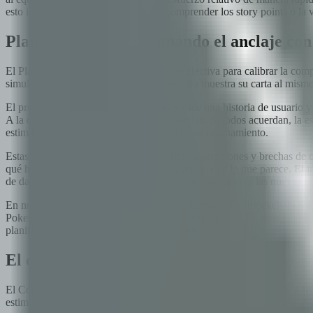
esto intuitivamente sin necesidad de comprender los story points o la v
Planning poker: Eliminando el anclaje con
El Planning Poker es la herramienta más efectiva para calibrar la com
simultáneamente. Cada miembro del equipo muestra su carta al mismo 
El protocolo es simple. El product owner lee una historia de usuario
A la cuenta de tres, todas las cartas se revelan. Si todos acuerdan, la
estimación más baja y la más alta explican su razonamiento.
Estas conversaciones sacan a la superficie suposiciones y brechas de 
qué hace la funcionalidad mucho más compleja de lo que parece. El jun
de datos. Después de la discusión, el equipo re-estima, y las nuevas
En nuestra experiencia construyendo productos en IA, blockchain y s
Poker son más valiosas no por los números que producen sino por las c
planificación posterior. Aplicamos Planning Poker al inicio de cada sp
El cono de la incertidumbre: Honestidad s
El Cono de la Incertidumbre no es una técnica de estimación sino un 
estimación a lo largo del ciclo de vida de un proyecto: muy alta al co