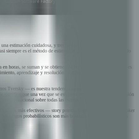
da una estimación cuidadosa, y tres meses después esa estimación
casi siempre es el método de estimación en sí, no las personas que lo
ea en horas, se suman y se obtiene una fecha de entrega. La lógica es
rimiento, aprendizaje y resolución creativa de problemas cuya
os Tversky — es nuestra tendencia sistemática a subestimar la
je significa que una vez que se establece una estimación, la discusión
ción gravitacional sobre todas las estimaciones que siguen.
ntra. Los más efectivos — story points, T-shirt sizing, Planning Poker
los rangos probabilísticos son más honestos que las estimaciones