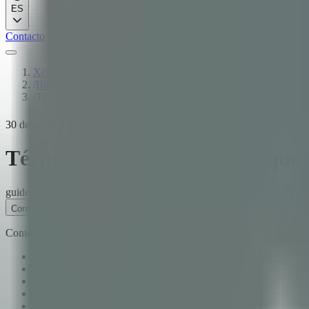
ES
Contacto
Xcapit
/
Blog
/
Técnicas de estimación ágil que realmente funcionan en proyec
30 de enero de 2026
·
11
min de lectura
·
Santiago Villarruel
·
Produc
Técnicas de estimación ágil que
guide
process
Contenido
Contenido
¿Por qué la estimación tradicional falla consistentemente?
Story points: Complejidad relativa, no tiempo
T-Shirt sizing: Estimación liviana para el roadmap
Planning poker: Eliminando el anclaje con revelación simultán
El cono de la incertidumbre: Honestidad sobre lo que no sabem