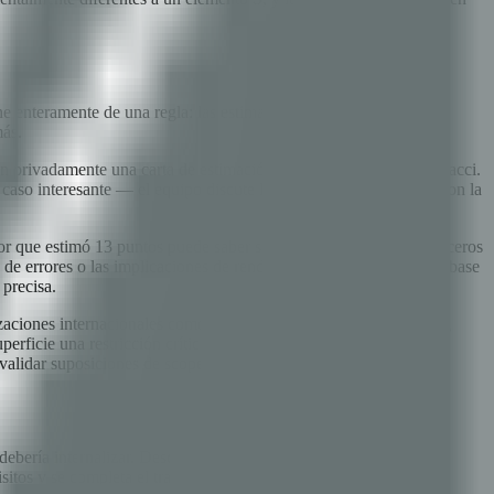
e enteramente de una regla: las estimaciones se revelan
más.
an privadamente una carta de estimación de la secuencia de Fibonacci.
 caso interesante — el equipo discute la divergencia: la persona con la
or que estimó 13 puntos puede saber sobre una integración de terceros
e errores o las implicaciones de rendimiento de la consulta a la base
precisa.
nizaciones internacionales como UNICEF, las sesiones de Planning
ficie una restricción crítica de integración vale días de re-
validar suposiciones de scope con los clientes.
debería internalizar. Describe cómo cambia la incertidumbre de
itos y se completa el trabajo.