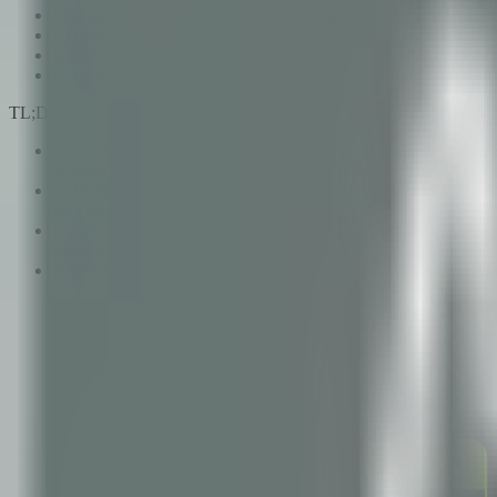
Simulación de monte carlo: Pronóstico probabilístico para proye
El movimiento #NoEstimates: Crítica válida, conclusión imprác
Consejos prácticos para comunicar con stakeholders
Construir una cultura de honestidad en la estimación
TL;DR
La estimación en tiempo falla porque la complejidad del softwar
lo largo del tiempo.
El Planning Poker elimina el sesgo de anclaje y saca a la superf
más efectiva disponible.
La simulación de Monte Carlo transforma datos históricos de vel
puntual que casi siempre estará equivocada.
El movimiento #NoEstimates plantea preguntas válidas pero es im