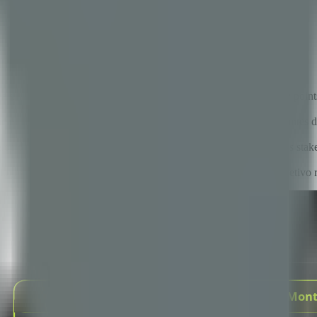
ctos reales
tica
e es irreducible — los métodos de estimación relativa como story point
icie complejidades ocultas al forzar estimaciones independientes antes d
ocidad en pronósticos de entrega probabilísticos, ofreciendo a los sta
práctico para la mayoría de los contextos con clientes — el objetivo rea