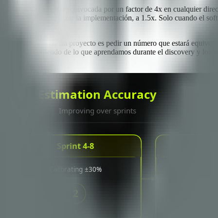
 de entrega puede estar equivocada por un factor de 4x en cualquier dire
pero antes de comenzar la implementación, a 1.5x. Solo cuando el softw
isa el primer día de un proyecto es pedir un número que estará equivoc
a Q4 dependiendo de lo que aprendamos durante el discovery y los prim