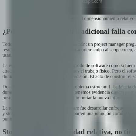
El paisaje de la estimación: desde el dimensionamiento relativo 
¿Por qué la estimación tradicional falla c
Todo líder de ingeniería vivió está situación: un project manager pre
resultó ser optimista en exceso. El post-mortem culpa al scope creep, a
usan.
La estimación tradicional trata el desarrollo de software como si fuer
atractiva porque refleja cómo estimamos el trabajo físico. Pero el so
duración es imposible predecir con precisión. El acto de construir el s
Dos sesgos cognitivos agravan este problema estructural. La falacia
duración de las tareas incluso cuando tenemos evidencia directa de que
posterior gravita hacia ese número sin importar la nueva información 
La respuesta de la industria del software fue desarrollar enfoques de 
y simulación de Monte Carlo — comparten una intuición común: la com
puntuales.
Story points: Complejidad relativa, no tie