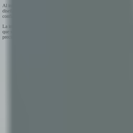
Al inicio del proyecto, antes de definir los requisitos, una estimación
diseño, el rango se reduce a aproximadamente 2x. Después del diseño 
confianza.
La implicación para el negocio es que pedir una fecha de entrega prec
que sabemos hoy, nuestra mejor estimación es Q3, con un rango de Q2 
precisión el estado real de la incertidumbre.