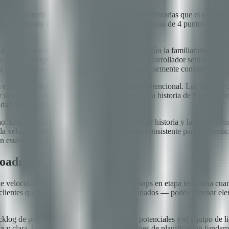
de una historia de usuario en relación con otras historias que el equipo
ximadamente el doble del esfuerzo que una historia de 4 puntos y la mi
dual — y esa capacidad varía enormemente según la familiaridad con el c
jo contra su experiencia colectiva pasada. Un desarrollador senior y uno
oints del equipo — su velocidad — se vuelve notablemente consistente.
s escalas de story points, y su no-linealidad es intencional. Las brechas 
na historia de 1 punto con alta confianza. Una historia de 8 puntos in
lidad epistemológica.
o. Los equipos que rastrean las horas reales por historia y las comparan
la velocidad del equipo es lo suficientemente consistente para pronostica
ó un estándar de dimensionamiento compartido.
 roadmap
 de velocidad, lo que lo hace ideal para roadmaps en etapa temprana cu
 clientes que todavía no tienen requisitos refinados — podés ordenar el
cklog de producto tiene 40 funcionalidades potenciales y el equipo de lid
da y clara. Un elemento XL tiene implicaciones de planificación fundam