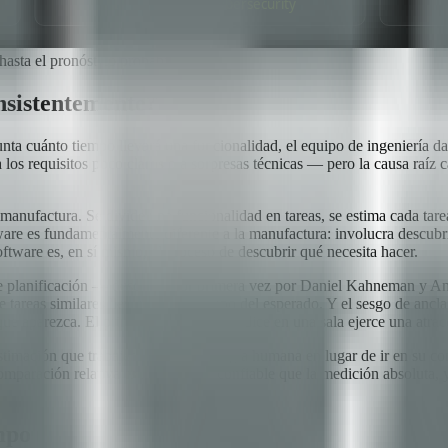
hasta el pronóstico probabilístico
onsistentemente?
gunta cuánto tiempo llevará una funcionalidad, el equipo de ingeniería 
 los requisitos poco claros o a sorpresas técnicas — pero la causa raíz 
a manufactura. Se divide una funcionalidad en tareas, se estima cada tar
ftware es fundamentalmente diferente a la manufactura: involucra descub
oftware es, en sí mismo, el proceso de descubrir qué necesita hacer.
 de planificación — descripta por primera vez por Daniel Kahneman y Am
 tareas similares llevaron más tiempo del esperado. Y el sesgo de ancla
que aparezca. El primer número que se dice en una sala ejerce una atrac
estimación que trabajen con la psicología humana en lugar de ir en su co
paración relativa es mucho más confiable que la medición absoluta, y 
mpo