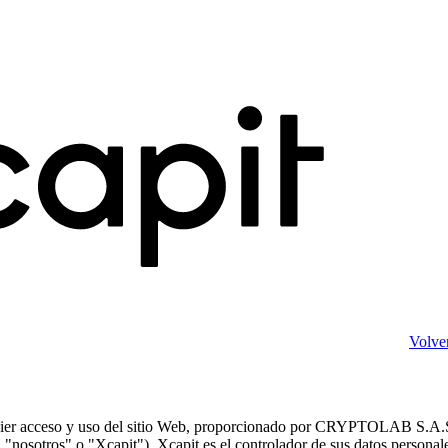
Volver
alquier acceso y uso del sitio Web, proporcionado por CRYPTOLAB S.A.S
"nosotros" o "Xcapit"). Xcapit es el controlador de sus datos personal