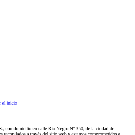
 al inicio
., con domicilio en calle Rio Negro Nº 350, de la ciudad de
es recopilados a través del sitio web y estamos comprometidos a