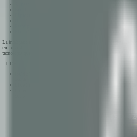
Alineación con marcos regulatorios
Beneficios para empresas de tecnología
El proceso de certificación
Desafíos y realidades honestas
Pasos prácticos para empezar hoy
El camino de Xcapit: De ISO 27001 a ISO 42001
La inteligencia artificial ya no es experimental. Potencia la detecci
en infraestructura crítica. Sin embargo, hasta diciembre de 2023, no 
tecnología que construyen o despliegan IA, representa tanto un impe
TL;DR
ISO/IEC 42001 es el primer estándar internacional para Sistema
uso de IA de forma responsable.
El estándar sigue la estructura Annex SL (como ISO 27001), haci
Las empresas tech que se certifiquen ahora obtienen ventaja d
que la legislación específica de IA se vuelva obligatoria.