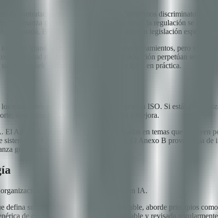
itmos de contratación sesgados, modelos de préstamos discriminatorios, 
n gobernanza genera daño real. Mientras tanto, la regulación se aceler
, y Canadá, Brasil, China y Japón introdujeron legislación específica 
i todas las grandes empresas tech publicaron lineamientos, pero sin un s
n la equidad mientras sus modelos en producción perpetúan sesgos -- n
 un framework auditable que traduce principios en práctica.
s los estándares modernos de sistemas de gestión ISO. Si estás familia
soporte, operación, evaluación de desempeño y mejora.
 El Anexo A define 38 controles organizados en temas que incluyen polí
de sistemas de IA y relaciones con terceros. El Anexo B provee guía de
rnanza genuinamente específica de IA.
gía
a organizaciones que construyen o despliegan IA.
que defina su compromiso con la IA responsable, aborde principios como 
nérica de ética; debe ser específica, accionable y revisada regularmente