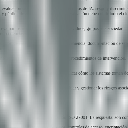
evaluación sistemática de riesgos específicos de IA: sesgo y discrimina
 y pérdida de autonomía humana. La evaluación debe cubrir todo el cicl
 evaluar los impactos potenciales en individuos, grupos y la sociedad 
consecuencias del sistema.
aluación de calidad, seguimiento de proveniencia, documentación de ses
trenamiento.
 necesitan revisión humana, establecer procedimientos de intervención,
rios que están interactuando con IA, explicar cómo los sistemas toman 
o APIs de IA como servicio, debés evaluar y gestionar los riesgos aso
y potenciales sesgos.
001?
levante porque tenemos certificación ISO 27001. La respuesta: son co
 la información -- seguridad de datos, controles de acceso, encriptación