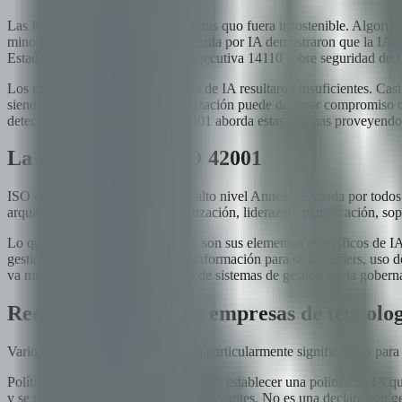
Las fallas de IA hicieron que el status quo fuera insostenible. Algor
minorías e información falsa generada por IA demostraron que la IA si
Estados Unidos emitió la Orden Ejecutiva 14110 sobre seguridad de IA
Los principios voluntarios de ética de IA resultaron insuficientes. Cas
siendo aspiracionales. Una organización puede declarar compromiso co
detectarlos y corregirlos. ISO 42001 aborda estas brechas proveyendo
La estructura de ISO 42001
ISO 42001 sigue la estructura de alto nivel Annex SL usada por todo
arquitectura: contexto de la organización, liderazgo, planificación, 
Lo qué hace distinto a ISO 42001 son sus elementos específicos de IA.
gestión de datos, transparencia e información para stakeholders, uso 
va más allá del territorio genérico de sistemas de gestión hacia gobe
Requisitos clave para empresas de tecnolo
Varios requisitos se destacan como particularmente significativos par
Política de IA -- Tu organización debe establecer una política de IA 
y se comúnique a todas las partes relevantes. No es una declaración ge