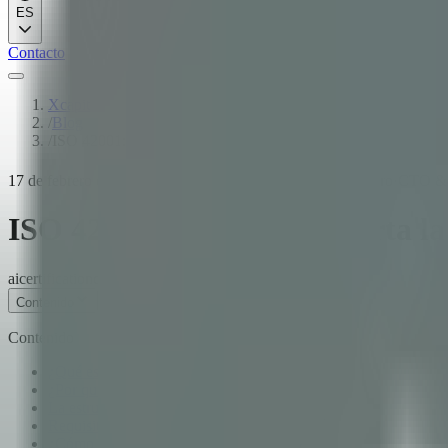
ES
Contacto
Xcapit
/
Blog
/
ISO 42001: ¿Por qué importa la certificación en gobernanza d
17 de febrero de 2026
·
10
min de lectura
·
Fernando Boiero
·
CTO & 
ISO 42001: ¿Por qué importa la 
ai
certification
compliance
Contenido
Contenido
¿Qué es ISO 42001?
¿Por qué se creó ISO 42001?
La estructura de ISO 42001
Requisitos clave para empresas de tecnología
¿Cómo se relaciona ISO 42001 con ISO 27001?