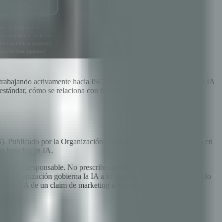
trabajando activamente hacia ISO 42001 porque la gobernanza de IA
 estándar, cómo se relaciona con frameworks existentes y pasos
MS). Publicado por la Organización Internacional de Normalización en
os basados en IA.
ara IA responsable. No prescribe qué algoritmos usar ni prohíbe
 tu organización gobierna la IA a lo largo de su ciclo de vida. Dado
rnanza de IA de un claim de marketing a un compromiso verificado