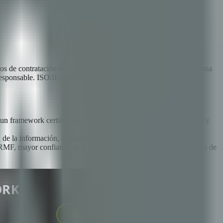
itmos de contratación en corporaciones y toma de decisiones autónoma
a responsable. ISO/IEC 42001 cambió eso -- y para las empresas de
n framework certificable para gobernar el desarrollo, despliegue y
 de la información, calidad o gestión ambiental.
 RMF, mayor confianza de clientes y gobernanza estructurada antes de