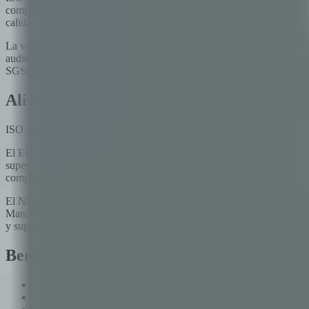
complejas con IA pero no desaparecen. ISO 42001 aborda lo que ISO 2
calidad de datos de entrenamiento y las dimensiones éticas del despl
La ventaja práctica de tener ISO 27001 es significativa. Dado que am
auditoría interna, revisión por la dirección y mejora continua. En nue
SGSI existente con controles específicos de IA en lugar de construir u
Alineación con marcos regulatorios
ISO 42001 no garantiza compliance regulatorio, pero provee una base
El EU AI Act clasifica los sistemas de IA en categorías de riesgo e im
supervisión humana y ciberseguridad. Los controles de ISO 42001 se 
compliance.
El NIST AI Risk Management Framework, cada vez más referenciado e
Manage. Marcos adicionales que están emergiendo en Canadá, Brasil,
y supervisión humana. Para empresas que operan globalmente, una sol
Beneficios para empresas de tecnología
Diferenciación competitiva -- ISO 42001 está en adopción tempr
Confianza del cliente -- La certificación transforma 'nos toma