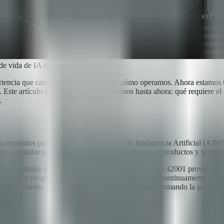
de vida de IA responsable
periencia que cambió fundamentalmente cómo operamos. Ahora estamos 
 Este artículo comparte lo que aprendimos hasta ahora: qué requiere el
.
a requisitos para un Sistema de Gestión de Inteligencia Artificial (AI
ara organizaciones que desarrollan, proveen o usan productos y servici
de gestión para seguridad de la información, ISO 42001 provee uno p
as, evalúes riesgos, implementes controles y mejores continuamente cómo
r el cumplimiento y emitir certificación formal -- transformando la gobe