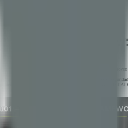
ón de fraude en bancos, herramientas de diagnóstico en hospitales, algor
existía un estándar internacional para gestionar sistemas de IA de form
rativo de gobernanza como una oportunidad competitiva.
s de Gestión de IA (AIMS), publicado en diciembre de 2023 -- provee u
endo la integración directa para empresas ya certificadas en seguridad
e primer movedor -- alineación regulatoria con el EU AI Act y NIST AI