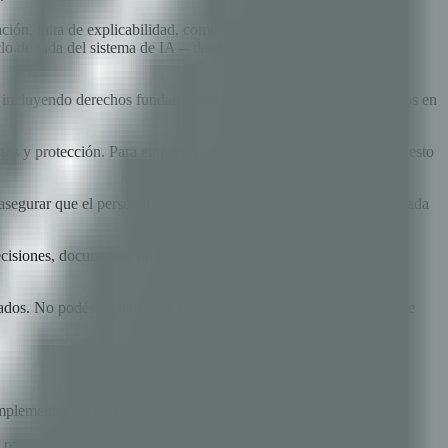
ción, falta de explicabilidad, comportamientos no previstos,
o de vida del sistema de IA -- desde la concepción hasta el
-- incluyendo derechos fundamentales, efectos económicos y efectos en
gos y protección. Para empresas que construyen IA para clientes, esto
 asegurar que el personal de supervisión tenga competencia adecuada
decisiones, documentar limitaciones y proveer mecanismos para
ciados. No podés reclamar IA responsable mientras usás modelos de
mplementarios, no redundantes.
, respuesta a incidentes. Estas preocupaciones se vuelven más