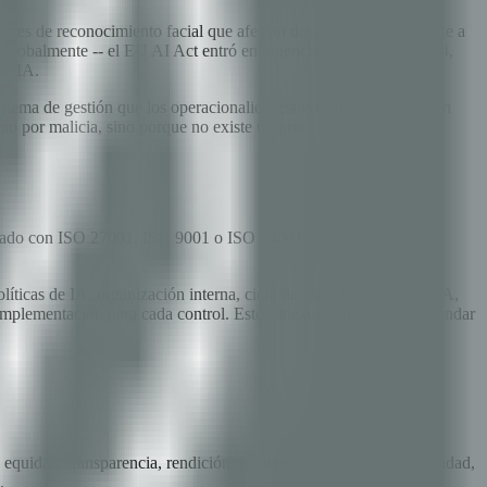
errores de reconocimiento facial que afectan desproporcionadamente a
ó globalmente -- el EU AI Act entró en vigencia en agosto de 2024,
de IA.
istema de gestión que los operacionalice, estos principios siguieron
o por malicia, sino porque no existe un proceso sistemático para
rizado con ISO 27001, ISO 9001 o ISO 14001, vas a reconocer la
ticas de IA, organización interna, ciclo de vida del sistema de IA,
 implementación para cada control. Estos anexos son donde el estándar
equidad, transparencia, rendición de cuentas, seguridad y privacidad,
.