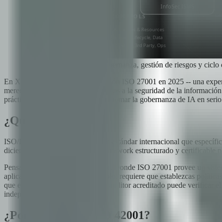
Framework ISO 42001: gobernanza, gestión de riesgos y ciclo 
En Xcapit, obtuvimos la certificación ISO 27001 en 2025 -- una ex
merece el mismo rigor que aplicamos a la seguridad de la información.
prácticos para empresas listas para tomar la gobernanza de IA en serio
¿Qué es ISO 42001?
ISO/IEC 42001:2023 es el primer estándar internacional que específic
diciembre de 2023, provee un framework estructurado y certificable p
Pensalo como ISO 27001 para IA. Donde ISO 27001 provee un sistema 
aplicaciones específicas. En cambio, requiere que establezcas polític
que el estándar es certificable, un auditor acreditado puede verifica
independientemente.
¿Por qué se creó ISO 42001?