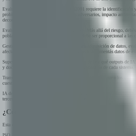
Evaluación de Riesgos de IA -- ISO 42001 requiere la identificación y 
problemas de calidad de datos, ataques adversarios, impacto ambiental
decomisionamiento.
Evaluación de Impacto del Sistema de IA -- Más allá del riesgo, debés
poblaciones vulnerables. La profundidad debe ser proporcional a las 
Gestión de Datos -- Prácticas rigurosas para adquisición de datos, ev
afecta directamente cómo obtenés, procesás y documentás datos de en
Supervisión Humana -- El estándar requiere definir qué outputs de IA
y documentar la justificación del nivel de autonomía de cada sistema.
Transparencia y Explicabilidad -- Controles para informar a los usua
cuestionar decisiones impulsadas por IA.
IA de Terceros -- Si usás foundation models, modelos pre-entrenados 
terceros opacos sin entender sus datos de entrenamiento, limitaciones 
¿Cómo se relaciona ISO 42001 con ISO 27
Esta es la pregunta más común que escuchamos, y es especialmente re
ISO 27001 protege la confidencialidad, integridad y disponibilidad de