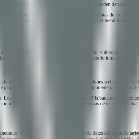
ica de negocio que los scanners automatizados no pueden detectar.
ecta a APIs bancarias, procesadores de pago, burocratas de crédito, serv
ncial, y las interacciones entre estos sistemas crean vulnerabilidades 
ficación inadecuada lleva a tiempo desperdiciado, vulnerabilidades om
 sistemas de producción puede tener impacto monetario inmediato.
icaciones financieras típicamente incluyen aplicaciones web y móviles ori
e pagos e integraciones con terceros. Cada componente puede tener difere
. Los procesadores de pago de terceros y las APIs bancarias frecuenteme
ción interactua con ellas. Incluye tanto perspectivas de testing autenti
netration testing anual que cubra el entorno de datos del titular de ta
ión de que todos los sistemas dentro del alcance están incluidos. El test