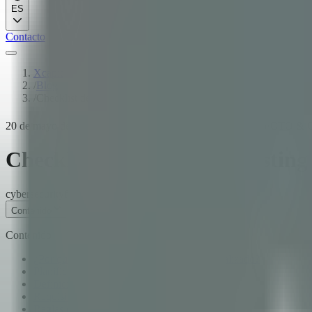
ES
Contacto
Xcapit
/
Blog
/
Checklist de penetration testing para aplicaciones Fintech
20 de mayo de 2025
·
13
min de lectura
·
Fernando Boiero
·
CTO & C
Checklist de penetration testing
cybersecurity
fintech
pentesting
Contenido
Contenido
¿Por qué Fintech necesita Pentesting especializado?
Planificación Pre-Engagement
Definicion de alcance
Requisitos de cumplimiento: PCI DSS y SOC 2
Reglas de engagement