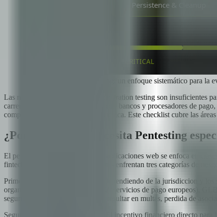
Las cinco fases del pentesting: un enfoque sistemático para la 
Las metodologías genéricas de penetration testing son insuficientes pa
carrera, integraciones multi-parte con bancos y procesadores de pago,
compleja que una aplicación web típica. Este checklist cubre las áreas
¿Por qué Fintech necesita Pentesting espec
El penetration testing estándar de aplicaciones web se enfoca en clase
fintech. Las aplicaciones financieras enfrentan tres categorías de riesg
Primero, requisitos regulatorios. Dependiendo de la jurisdiccion y lo
organizaciones de servicio), PSD2 (servicios de pago europeos), GLBA
seguridad, y no cumplirlos puede resultar en multas, perdida de asoci
Segundo, objetivos de alto valor. El incentivo financiero directo par