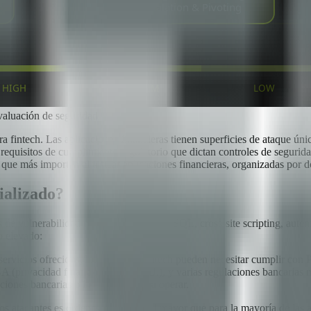
evaluación de seguridad
ra fintech. Las aplicaciones financieras tienen superficies de ataque ún
 requisitos de cumplimiento regulatorio que dictan controles de segurid
 que más importan al testear aplicaciones financieras, organizadas por 
ializado?
s de vulnerabilidad comunes: inyección SQL, cross-site scripting, autenti
o elevado:
s servicios ofrecidos, las empresas fintech pueden necesitar cumplir con
 (privacidad financiera de EE.UU.), y varias regulaciones bancarias na
aciones bancarias o incapacidad para operar.
a los atacantes es ordenes de magnitud mayor que para la mayoría de las