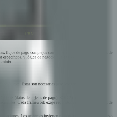
icas: flujos de pago complejos con vulnerabilidades de condiciones de
ad específicos, y lógica de negocio que es inherentemente más
dominio.
cación rota. Estas son necesarias pero lejos de suficientes para
 PCI DSS (datos de tarjetas de pago), SOC 2 (controles de
cionales. Cada framework exige requisitos específicos de testing de
 aplicaciones. Los atacantes invierten proporcionalmente más esfuerzo