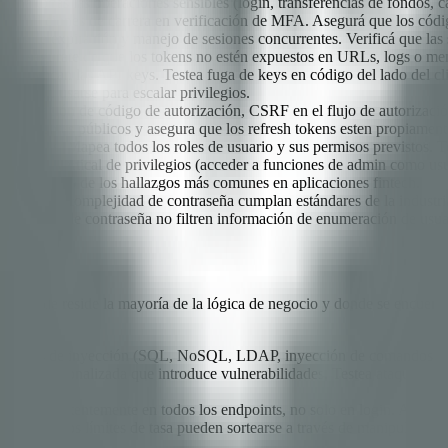
para todas las operaciones sensibles (login, transferencias de fondos, 
y condiciones de carrera en verificación de MFA. Asegurá que los códi
íticas de expiración y manejo de sesiones concurrentes. Verificá que la
ión y asegurate de que los tokens no estén expuestos en URLs, logs o men
revocan las API keys. Testea fuga de keys en código del lado del client
 puedan usarse para escalar privilegios.
terceptación de código de autorización, CSRF en el flujo de autorizaci
a clientes públicos y asegura que los refresh tokens esten propiamente 
ilegios: Mapea todos los roles de usuario y sus permisos previstos. Te
calamiento vertical de privilegios (acceder a funciones de admin como u
entemente uno de los hallazgos más comunes en aplicaciones fintech.
quisitos de complejidad de contraseña cumplan estándares de la industria,
 de reseteo de contraseña no filtren información de enumeración de usua
I es donde reside la mayoría de la lógica de negocio y donde se encuen
ra ataques de inyección (SQL, NoSQL, LDAP, inyección de comandos). Pr
parseo personalizada que introduce vulnerabilidades. Testea ataques de 
apliquen consistentemente en todos los endpoints, no solo en login. APIs 
. Testeá si los límites de tasa pueden sortearse a través de manipulaci