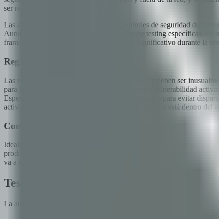
ser remediados y re-testeados.
Las auditorías SOC 2 Tipo II evaluan controles de seguridad durante u
Aunque SOC 2 no prescribe metodologías de testing específicas, los 
frameworks desde el inicio ahorra esfuerzo significativo durante la te
Reglas de engagement
Las reglas de engagement para pentesting fintech deben ser inusualmen
para hallazgos críticos: si un tester descubre una vulnerabilidad acti
Especificá límites de tasa para testing automatizado para evitar dispa
actividades de testing, incluyendo ingeniería social si está dentro del a
Configuración del entorno
Idealmente, el penetration testing ocurre en un entorno de staging que 
producción es ideal), integraciones funcionando con entornos sandbox
va a omitir vulnerabilidades a nivel de configuración y problemas espe
Testing de autenticación y autorización
La autenticación y autorización son la puerta de entrada de cualquier 