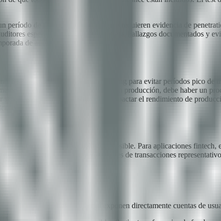
n período de tiempo y frecuentemente requieren evidencia de penetratio
auditores esperan ver cobertura completa, hallazgos documentados y ev
mporada de auditorías.
te detalladas. Definí ventanas de testing para evitar períodos pico de
vamente explotable en un flujo de pago en producción, debe haber un proc
rar sistemas de detección de fraude o impactar el rendimiento de producci
lcance.
refleje producción lo más fielmente posible. Para aplicaciones fintech, 
 de procesadores de pago, y volúmenes de transacciones representativos
cíficos de integración.
aplicación fintech. Las fallas aquí exponen directamente cuentas de usua