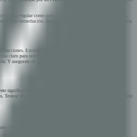
n testing regular como parte del proceso de evaluación de riesgos.
idencia de remediación. Alinear tu metodología de pentest con ambos
 transacciones. Establecé procedimientos de escalamiento inmediato
eso claro para notificar a las personas correctas inmediatamente.
ón. Y asegurate de que la autorización legal cubra todas las
esto significa datos de prueba realistas (datos anonimizados de
. Testear en un entorno que difiere significativamente de producción
rio y fondos. Esta área requiere testing exhaustivo: