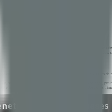
e los ciberataques, y no es difícil entender por qué. Las plataformas f
. Una sola vulnerabilidad puede exponer millones de dólares en fondos, c
ia de la empresa.
izado que va más allá de la seguridad web estándar para cubrir flujos d
ción, seguridad de APIs, condiciones de carrera en flujos de pago, prote
equiere testing continuo a través de escaneo en CI/CD, evaluaciones tri