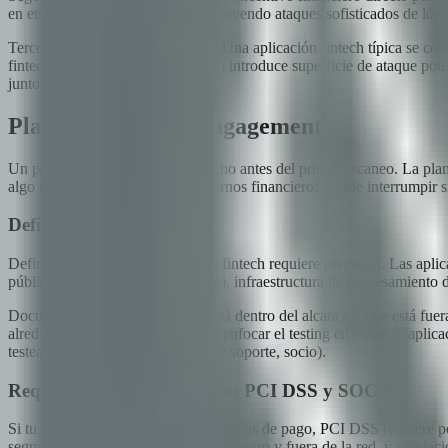
en encontrar vulnerabilidades, incluyendo ataques sofisticados de lóg
Tercero, integraciones complejas. Una aplicación fintech típica se con
fintech. Cada punto de integración introduce superficie de ataque pote
junto.
Planificación Pre-Engagement
Un pentest exitoso comienza mucho antes del primer escaneo. La plani
algo especialmente crítico en entornos financieros donde interrumpir
Definicion de alcance
Definir el alcance para pentesting fintech requiere precisión. Las apl
públicas como orientadas a socios), infraestructura de procesamiento d
Documenta explícitamente que está dentro del alcance y que está fuera
alrededor de estas integraciones y enfocar el testing en como tu aplica
testearse (cliente, admin, agente de soporte, socio).
Requisitos de cumplimiento: PCI DSS y SOC 2
Si tu aplicación maneja datos de tarjetas de pago, PCI DSS requiere pe
segmentación de red, testing desde dentro y fuera de la red, y validac