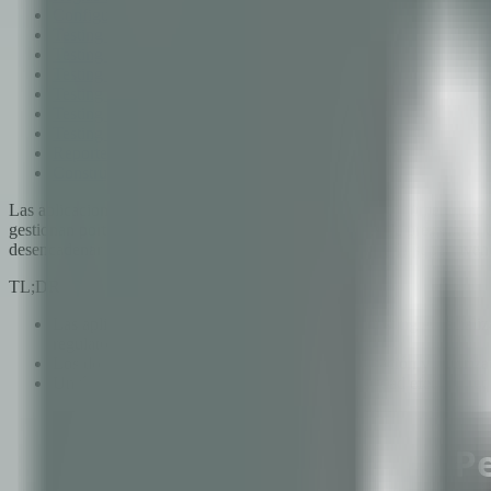
Configuración del entorno
Testing de autenticación y autorización
Testing de seguridad de APIs
Testing de flujos de pago
Testing de seguridad de datos
Testing de infraestructura
Testing de aplicaciones móviles
Reporte y remediación
Construyendo un programa de testing continuo
Las aplicaciones de tecnología financiera son el objetivo número uno d
gestionan portfolios de inversión y facilitan decisiones de préstamos
desencadenar consecuencias regulatorias que amenazan la supervivenc
TL;DR
Las aplicaciones fintech requieren penetration testing especial
regulatorio con PCI DSS y SOC 2.
Los dominios clave de testing incluyen autenticación y autoriza
Un único pentest anual es insuficiente; la seguridad efectiva r