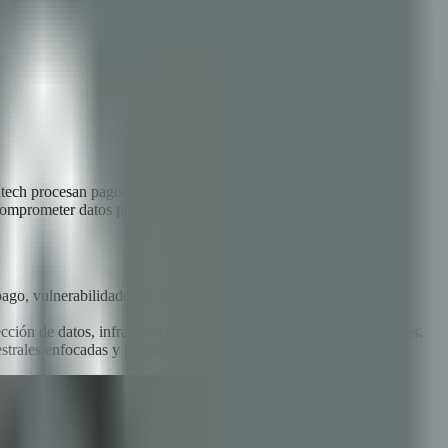
intech procesan pagos, almacenan datos financieros sensibles,
omprometer datos personales y financieros de miles de clientes, y
e pago, vulnerabilidades de lógica de negocio y cumplimiento
cción de datos, infraestructura y seguridad de aplicaciones móviles.
mestrales enfocadas y programas de bug bounty.