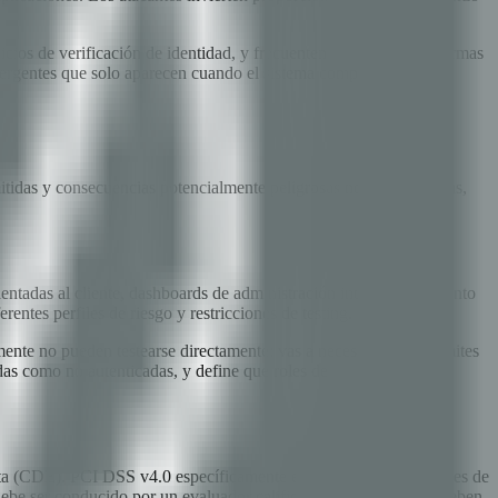
icios de verificación de identidad, y frecuentemente otras plataformas
emergentes que solo aparecen cuando el sistema completo se testea
itidas y consecuencias potencialmente peligrosas no intencionadas,
entadas al cliente, dashboards de administración interna, APIs (tanto
ntes perfiles de riesgo y restricciones de testing.
nte no pueden testearse directamente: vas a necesitar definir límites
cadas como no autenticadas, y define que roles de usuario deben
rjeta (CDE). PCI DSS v4.0 específicamente exige testing de controles de
 debe ser conducido por un evaluador calificado, y los hallazgos deben