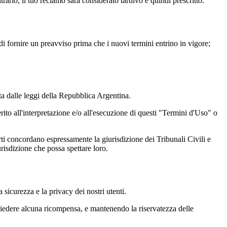
rario, il tuo reclamo sarà considerato tardivo e quindi prescritto.
 fornire un preavviso prima che i nuovi termini entrino in vigore;
ta dalle leggi della Repubblica Argentina.
ito all'interpretazione e/o all'esecuzione di questi "Termini d'Uso" o
rti concordano espressamente la giurisdizione dei Tribunali Civili e
risdizione che possa spettare loro.
 sicurezza e la privacy dei nostri utenti.
chiedere alcuna ricompensa, e mantenendo la riservatezza delle