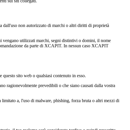
nti sui siti collegati.
all'uso non autorizzato di marchi o altri diritti di proprietà
ui vengano utilizzati marchi, segni distintivi o domini, il nome
o raccomandazione da parte di XCAPIT. In nessun caso XCAPIT
are questo sito web o qualsiasi contenuto in esso.
ano ragionevolmente prevedibili o che siano causati dalla vostra
n limitato a, l'uso di malware, phishing, forza bruta o altri mezzi di