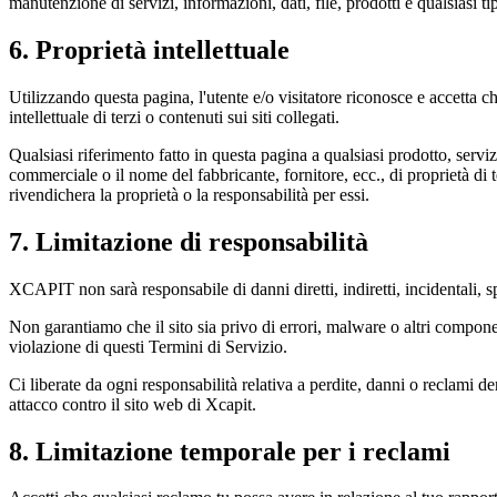
manutenzione di servizi, informazioni, dati, file, prodotti e qualsiasi tipo 
6. Proprietà intellettuale
Utilizzando questa pagina, l'utente e/o visitatore riconosce e accetta c
intellettuale di terzi o contenuti sui siti collegati.
Qualsiasi riferimento fatto in questa pagina a qualsiasi prodotto, serviz
commerciale o il nome del fabbricante, fornitore, ecc., di proprietà
rivendichera la proprietà o la responsabilità per essi.
7. Limitazione di responsabilità
XCAPIT non sarà responsabile di danni diretti, indiretti, incidentali, sp
Non garantiamo che il sito sia privo di errori, malware o altri compon
violazione di questi Termini di Servizio.
Ci liberate da ogni responsabilità relativa a perdite, danni o reclami der
attacco contro il sito web di Xcapit.
8. Limitazione temporale per i reclami