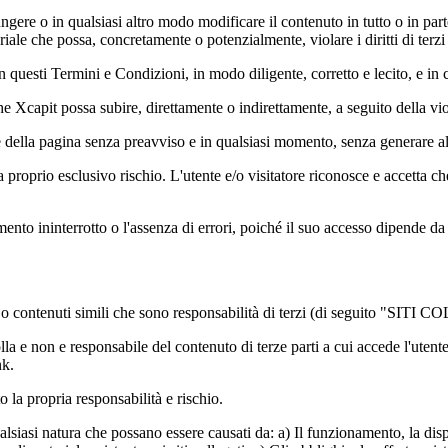
gere o in qualsiasi altro modo modificare il contenuto in tutto o in part
iale che possa, concretamente o potenzialmente, violare i diritti di te
on questi Termini e Condizioni, in modo diligente, corretto e lecito, e i
che Xcapit possa subire, direttamente o indirettamente, a seguito della v
lla pagina senza preavviso e in qualsiasi momento, senza generare alcu
a proprio esclusivo rischio. L'utente e/o visitatore riconosce e accetta ch
nto ininterrotto o l'assenza di errori, poiché il suo accesso dipende da c
ta o contenuti simili che sono responsabilità di terzi (di seguito "SITI
lla e non e responsabile del contenuto di terze parti a cui accede l'uten
nk.
tto la propria responsabilità e rischio.
asi natura che possano essere causati da: a) Il funzionamento, la disponib