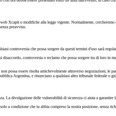
o con noi debba essere presentato entro tre anni dall'evento; in caso cont
 web Xcapit o modifiche alla legge vigente. Normalmente, cercheremo di
 senza preavviso.
siasi controversia che possa sorgere da questi termini d'uso sarà regola
 disaccordo, controversia o reclamo che possa sorgere tra di loro in mer
a non possa essere risolta amichevolmente attraverso negoziazioni, le pa
blica Argentina, e rinunciano a qualsiasi altro tribunale federale o giu
. La divulgazione delle vulnerabilità di sicurezza ci aiuta a garantire la
to solo a condizione che tu abbia compreso la nostra posizione, senza ri