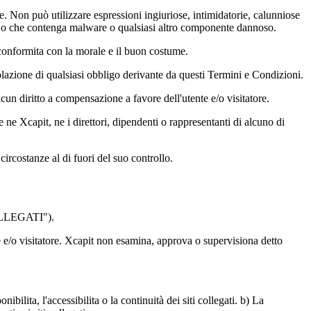
e. Non può utilizzare espressioni ingiuriose, intimidatorie, calunniose
rzi o che contenga malware o qualsiasi altro componente dannoso.
n conformita con la morale e il buon costume.
iolazione di qualsiasi obbligo derivante da questi Termini e Condizioni.
n diritto a compensazione a favore dell'utente e/o visitatore.
e ne Xcapit, ne i direttori, dipendenti o rappresentanti di alcuno di
ircostanze al di fuori del suo controllo.
 COLLEGATI").
te e/o visitatore. Xcapit non esamina, approva o supervisiona detto
ilita, l'accessibilita o la continuità dei siti collegati. b) La