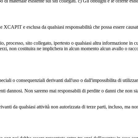
di materiale esistente sui siti collegati. c) Gli obblighi e le offerte esiste
he XCAPIT e esclusa da qualsiasi responsabilità che possa essere causata d
io, processo, sito collegato, ipertesto o qualsiasi altra informazione in c
 di terzi, non costituira ne implichera in alcun momento alcun avallo 
eciali o consequenziali derivanti dall'uso o dall'impossibilita di utilizz
enti dannosi. Non saremo mai responsabili di perdite o danni che non si
ivanti da qualsiasi attività non autorizzata di terze parti, incluso, ma no