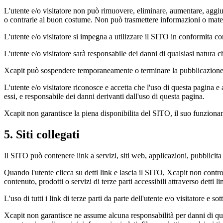
L'utente e/o visitatore non può rimuovere, eliminare, aumentare, aggiun
o contrarie al buon costume. Non può trasmettere informazioni o mater
L'utente e/o visitatore si impegna a utilizzare il SITO in conformita c
L'utente e/o visitatore sarà responsabile dei danni di qualsiasi natura 
Xcapit può sospendere temporaneamente o terminare la pubblicazione de
L'utente e/o visitatore riconosce e accetta che l'uso di questa pagina e 
essi, e responsabile dei danni derivanti dall'uso di questa pagina.
Xcapit non garantisce la piena disponibilita del SITO, il suo funzioname
5. Siti collegati
Il SITO può contenere link a servizi, siti web, applicazioni, pubblici
Quando l'utente clicca su detti link e lascia il SITO, Xcapit non contro
contenuto, prodotti o servizi di terze parti accessibili attraverso detti li
L'uso di tutti i link di terze parti da parte dell'utente e/o visitatore e so
Xcapit non garantisce ne assume alcuna responsabilità per danni di qualsi