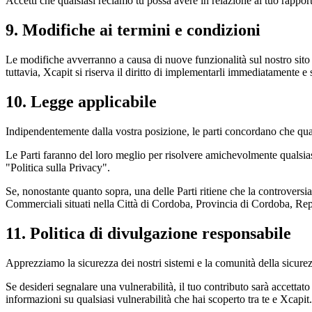
Accetti che qualsiasi reclamo tu possa avere in relazione al tuo rapport
9. Modifiche ai termini e condizioni
Le modifiche avverranno a causa di nuove funzionalità sul nostro sito
tuttavia, Xcapit si riserva il diritto di implementarli immediatamente e
10. Legge applicabile
Indipendentemente dalla vostra posizione, le parti concordano che qual
Le Parti faranno del loro meglio per risolvere amichevolmente qualsiasi
"Politica sulla Privacy".
Se, nonostante quanto sopra, una delle Parti ritiene che la controversi
Commerciali situati nella Città di Cordoba, Provincia di Cordoba, Repub
11. Politica di divulgazione responsabile
Apprezziamo la sicurezza dei nostri sistemi e la comunità della sicurezza
Se desideri segnalare una vulnerabilità, il tuo contributo sarà accetta
informazioni su qualsiasi vulnerabilità che hai scoperto tra te e Xcapit.