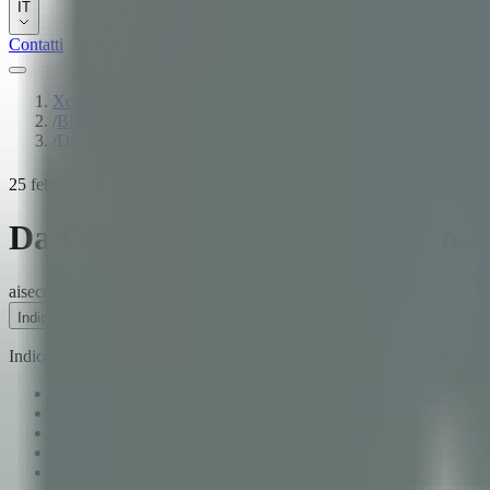
IT
Contatti
Xcapit
/
Blog
/
Da OpenClaw ad Agentor: Costruire AI agents sicuri in Rust
25 febbraio 2026
·
15
min di lettura
·
Fernando Boiero
·
CTO & Co-Fo
Da OpenClaw ad Agentor: Costru
ai
security
rust
ai-agents
cybersecurity
Indice
Indice
Cosa abbiamo trovato: I limiti dei framework di agenti basati s
La decisione: Costruire da zero in Rust
Architettura di Agentor: 13 crate, una missione
WASM sandbox: Sicurezza per design
Ottimizzato per la generazione di codice