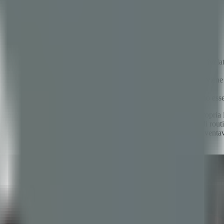
 framework open-source di AI agents costruito in Python. L'audit ha riv
a conformità normativa praticamente impossibile.
ito Agentor: un framework di 13 crate in Rust dove ogni strumento vie
odice tramite IA.
protocollo MCP, Agentor dimostra che i framework di agenti possono esse
k open-source di AI agents. Il cliente voleva la garanzia che la propria in
enterprise. Quello che è iniziato come un incarico di sicurezza di routi
e attivamente mantenuto. Ma più scavavamo in profondità, più diventav