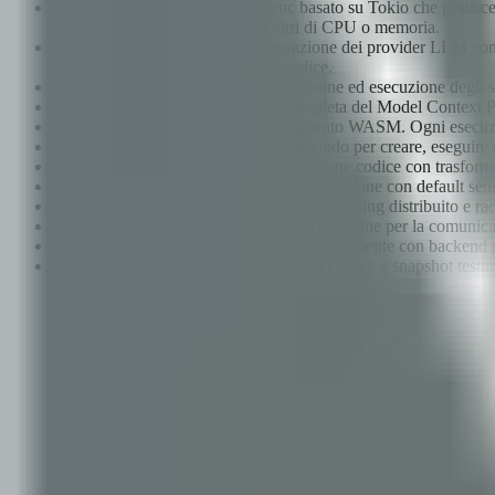
agentor-runtime -- Il runtime async basato su Tokio che gestisce l
nessun agente possa privare gli altri di CPU o memoria.
agentor-providers -- Livello di astrazione dei provider LLM con
configurazione, non di riscrivere codice.
agentor-tools -- Framework di definizione ed esecuzione degli s
agentor-mcp -- Implementazione completa del Model Context Pro
agentor-sandbox -- Il livello di isolamento WASM. Ogni esecuzi
agentor-cli -- Interfaccia a riga di comando per creare, eseguire 
agentor-codegen -- Pipeline di generazione codice con trasform
agentor-config -- Gestione della configurazione con default sensi
agentor-telemetry -- Logging strutturato, tracing distribuito e 
agentor-auth -- Autenticazione e autorizzazione per la comunica
agentor-storage -- Gestione dello stato persistente con backen
agentor-testing -- Utility di test, provider mock e snapshot testi