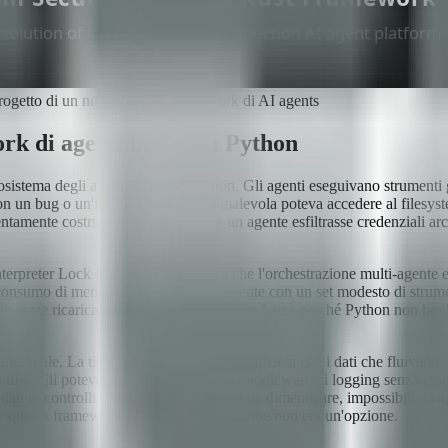
 progetto di un nuovo tipo di framework di AI agents
rk di agenti basati su Python
istema degli agenti basati su Python. Gli agenti eseguivano strumenti 
un bug o un'iniezione di prompt malevola poteva accedere al filesystem,
tamente costruito poteva far sì che un agente esfiltrasse credenziali ar
nterpreter Lock di Python significava che l'orchestrazione multi-agente 
l consumo di memoria per un singolo agente con un set modesto di strume
'agente ricaricava l'intera catena di dipendenze perché Python non ha il
ne finale. La tipizzazione dinamica significava che i dati che fluivano 
tificabili potevano passare attraverso middleware di logging senza esser
 in controlli runtime: controlli facili da dimenticare, impossibili da appl
e questo framework per l'uso in produzione non era un'opzione.