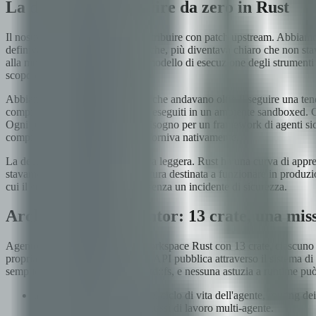
La decisione: Costruire da zero in Rust
Il nostro primo istinto è stato contribuire con patch upstream. Abbiam
definivamo l'ambito delle modifiche, più diventava chiaro che non st
alla memoria tra componenti. Il modello di esecuzione degli strumenti e
scopo dell'ecosistema.
Abbiamo scelto Rust per ragioni che andavano oltre il seguire una tend
compilano in WASM e vengono eseguiti in un ambiente sandboxed. Com
Ogni proprietà di cui avevamo bisogno per un framework di agenti sicuro
compilazione WASM -- Rust le forniva nativamente.
La decisione non è stata presa alla leggera. Rust ha una curva di appre
stavamo costruendo un'infrastruttura destinata a funzionare in produzio
cui il sistema avesse funzionato senza un incidente di sicurezza.
Architettura di Agentor: 13 crate, una mis
Agentor è strutturato come un workspace Rust con 13 crate, ciascuno c
propria suite di test ed espone un'API pubblica attraverso il sistema di
semplicemente non dipende da std::fs, e nessuna astuzia a runtime pu
agentor-core -- Gestione del ciclo di vita dell'agente, routing d
come il sistema orchestra flussi di lavoro multi-agente.