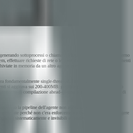
generando sottoprocessi o chiamando funzioni direttamente all'interno
 effettuare richieste di rete o leggere variabili d'ambiente contenenti
chiviate in memoria da un altro agente in esecuzione nello stesso
era fondamentalmente single-threaded. I tempi di avvio a freddo
nti si aggirava sui 200-400MB: gestibile per una demo, proibitivo
 concetto di compilazione ahead-of-time per questo tipo di carico di
attraverso la pipeline dell'agente non avevano garanzie a tempo di
e rilevate perché non c'era enforcement a livello di tipi. Raggiungere
icare sistematicamente e invisibili all'analisi statica. Per