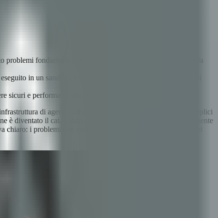
elato problemi fondamentali: nessun isolamento sandbox, lacune nella
ne eseguito in un sandbox WASM, l'avvio a freddo richiede meno di
re sicuri e performanti allo stesso tempo, senza compromessi.
frastruttura di agenti -- che gestiva dati sensibili attraverso molteplici
ne è diventato il catalizzatore per costruire qualcosa di completamente
a chiaro: i problemi non erano bug da correggere. Erano decisioni