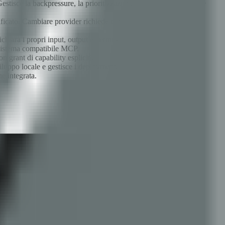
estisce la backpressure, la prioritizzazione dei task e assicura che
ficato. Cambiare provider richiede di modificare un valore di
iara i propri input, output e permessi richiesti come tipi Rust.
 sistema compatibile MCP.
grant di capability espliciti.
viluppo locale e gestisce i deployment.
e integrata.