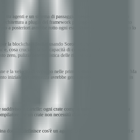
ria tra agenti e un sistema di passaggio messaggi tipizzato. Ma più
architettura a plugin del framework presupponeva l'accesso diretto
to a posteriori avrebbe rotto ogni estensione esistente e vanificato lo
per la blockchain Stellar usando Soroban: contratti in Rust che
e, cosa cruciale, la sua capacità di compilare in WebAssembly.
 zero, pulizia deterministica delle risorse e un target di
ne e la velocità di sviluppo nelle prime settimane è stata più lenta. Ma
ento iniziale in correttezza avrebbe generato dividendi ogni giorno in
 suddiviso in cartelle: ogni crate compila indipendentemente, ha la
ompilatore. Se un crate non necessità di accesso al filesystem,
spina dorsale: definisce cos'è un agente, come comunicano gli agenti e