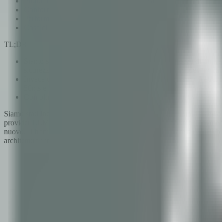
Protocollo MCP: Interoperabilità universale dell'IA
Conformità senza compromessi
Performance: Rust vs Python
Cosa ci aspetta
TL;DR
Siamo stati incaricati di effettuare un audit di sicurezza di un
sicurezza della memoria e scelte architetturali che rendevano l
Invece di applicare patch a una base difettosa, abbiamo costru
50ms e l'intera architettura è ottimizzata per la generazione di c
Con oltre 483 test, zero blocchi unsafe e supporto nativo del 
Siamo stati incaricati di effettuare un audit di sicurezza di un framewor
provider LLM -- soddisfacesse gli standard richiesti per un deployment 
nuovo. Il framework aveva buone intenzioni, era popolare su GitHub 
architetturali incorporate nelle fondamenta.