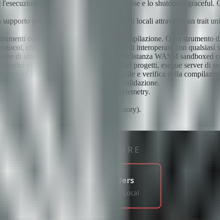
'esecuzione degli agenti, i limiti delle risorse e lo shutdown graceful. G
 supporto per OpenAI, Anthropic e modelli locali attraverso un trait uni
trumenti con type checking a tempo di compilazione. Ogni strumento dich
tocol, che consente agli agenti Agentor di interoperare con qualsiasi
one di strumento avviene all'interno di un'istanza WASM sandboxed con 
e gestire progetti di agenti. Scaffolda nuovi progetti, esegue server di s
azioni AST-aware, coordinamento multi-file e verifica della compilazion
bili all'ambiente, gestione dei segreti e validazione.
raccolta metriche con compatibilità OpenTelemetry.
zione agente-agente e agente-servizio.
d pluggabili (SQLite, PostgreSQL, in-memory).
ng per i comportamenti degli agenti.