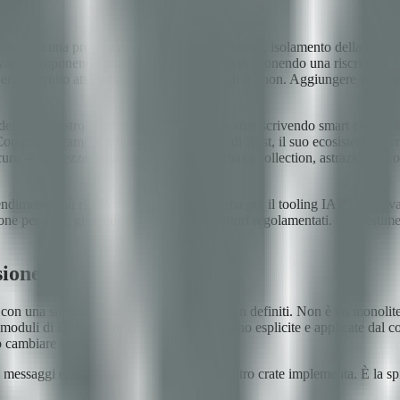
o redatto una proposta per un livello di sandbox, isolamento della memo
avamo proponendo miglioramenti: stavamo proponendo una riscrittura. L'
ra costruito attorno al sistema di import di Python. Aggiungere isolamen
enza. Il nostro team aveva trascorso due anni scrivendo smart contract 
prendevamo il modello di ownership di Rust, il suo ecosistema async 
 -- sicurezza della memoria senza garbage collection, astrazioni a costo
ndimento più ripida di Python, l'ecosistema per il tooling IA è più giova
ne per anni, gestendo dati sensibili in settori regolamentati. L'investim
sione
on una singola responsabilità e confini ben definiti. Non è un monolite
 moduli di Rust. Le dipendenze tra crate sono esplicite e applicate dal c
ò cambiare questo.
ei messaggi e definizioni dei trait che ogni altro crate implementa. È la 