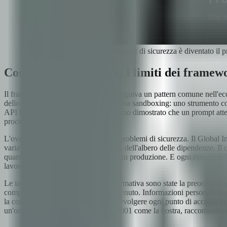
Quello che è iniziato come un audit di sicurezza è diventato il
Cosa abbiamo trovato: I limiti dei framewo
Il framework che abbiamo auditato seguiva un pattern comune nell'ecos
dello stesso processo Python. Non c'era sandboxing: uno strumento con 
API key. In uno dei nostri test, abbiamo dimostrato che un prompt atten
processo.
L'overhead del runtime aggravava i problemi di sicurezza. Il Global I
variavano da 2 a 5 secondi a seconda dell'albero delle dipendenze. I
quando si eseguono decine di agenti in produzione. E ogni riavvio dell
lavoro.
Le implicazioni per la conformità normativa sono state la preoccupazio
compilazione sulla loro forma o contenuto. Informazioni personali iden
la conformità GDPR richiedeva di avvolgere ogni punto di accesso ai dati
un'organizzazione certificata ISO 27001 come la nostra, raccomandar