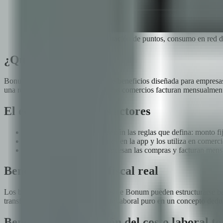
Bonum para empresas: asignación de puntos, consumo en red d
¿Qué es Bonum?
Bonum es una plataforma digital de beneficios diseñada para empresas 
una red de comercios adheridos y los comercios facturan mensualmente
El ecosistema de tres actores
La empresa asigna puntos según las reglas que defina: monto fij
El empleado recibe los puntos en la app y los utiliza en comerci
Los comercios adheridos procesan las compras y facturan mensu
Beneficio 1: Ahorro fiscal real
Los beneficios canalizados a través de Bonum pueden estructurarse baj
transformando lo que sería un gasto laboral puro en un concepto deduci
Beneficio 2: Reducción del costo laboral to