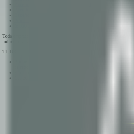
Beneficio 2: Reducción del costo laboral total
Beneficio 3: Ahorro financiero y control de flujo de caja
Beneficio 4: Mayor satisfacción de los empleados
Producto listo: SaaS escalable
Impacto en la economía local
Toda empresa enfrenta la misma tensión: los empleados necesitan más b
indirectos que pueden duplicar el impacto financiero. La pregunta es:
TL;DR
Bonum es una plataforma digital de beneficios donde la empres
cerrado sin intermediarios financieros.
El modelo genera ahorro fiscal real: tratamiento de Ganancias,
Los beneficios como puntos no generan cargas sociales, ART, a