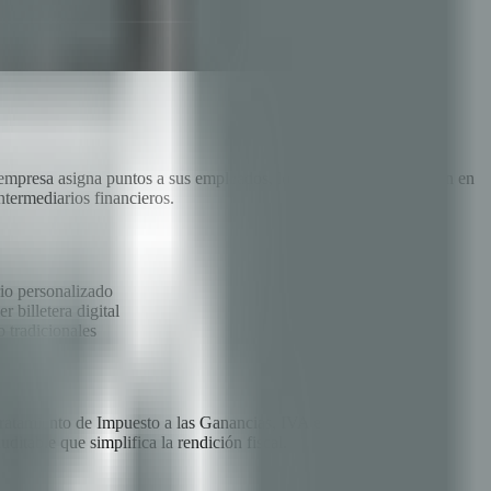
 empresa asigna puntos a sus empleados, los empleados los utilizan en
termediarios financieros.
rio personalizado
 billetera digital
 tradicionales
 tratamiento de Impuesto a las Ganancias, IVA e Ingresos Brutos,
itable que simplifica la rendición fiscal.