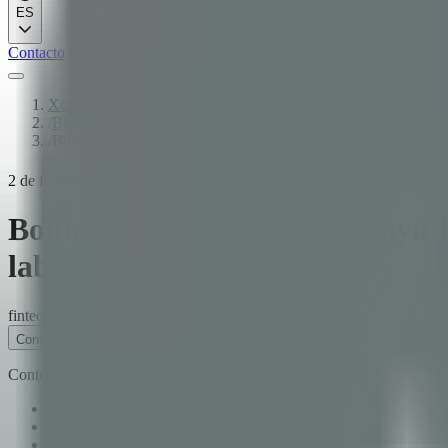
ES
Contacto
Xcapit
/
Blog
/
Bonum: la plataforma que ayuda a las empresas a ofrecer más b
2 de febrero de 2026
·
3
min de lectura
·
Fernando Boiero
·
CTO & Co
Bonum: la plataforma que ayuda 
laborales
fintech
product
enterprise
Contenido
Contenido
¿Qué es Bonum?
El ecosistema de tres actores
Beneficio 1: Ahorro fiscal real