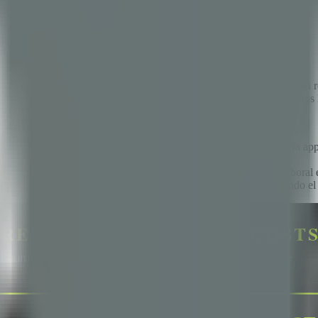
eneficios, pero el presupuesto no es infinito. Cada peso adicional en re
 ¿cómo mejorar los beneficios de los empleados sin aumentar los costos 
a asigna puntos, los empleados los usan en comercios adheridos vía ap
 optimización de IVA y reducción de IIBB, transformando gasto laboral 
portes patronales, vacaciones, SAC ni indemnización — reduciendo el c