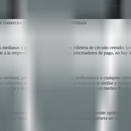
e comercios y facturación mensual consolidada
medianas y grandes. Su núcleo es una billetera de circuito cerrado: la
 a la empresa. No hay tarjetas, no hay procesadores de pago, no hay in
o mensual, por antigüedad, por área, por performance o cualquier crite
os adheridos pagando con QR o alias, con experiencia similar a cualquier
almente a la empresa, sin necesidad de integración con medios de pago
o tratamientos fiscales favorables. La plataforma permite optimizar el
ble con trazabilidad automática. Cada transacción genera un registro aud
tal