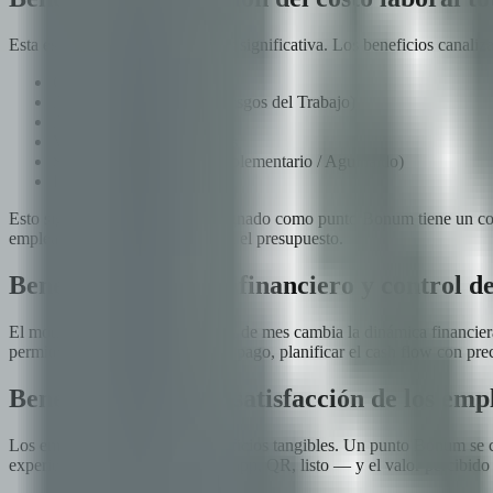
Esta es la ventaja estructural más significativa. Los beneficios cana
Cargas sociales
ART (Aseguradora de Riesgos del Trabajo)
Aportes patronales
Vacaciones proporcionales
SAC (Sueldo Anual Complementario / Aguinaldo)
Indemnización
Esto significa que cada peso asignado como punto Bonum tiene un co
empleado con menos impacto en el presupuesto.
Beneficio 3: Ahorro financiero y control de
El modelo de consolidación a fin de mes cambia la dinámica financier
permite negociar condiciones de pago, planificar el cash flow con prec
Beneficio 4: Mayor satisfacción de los emp
Los empleados valoran los beneficios tangibles. Un punto Bonum se con
experiencia de uso es simple — app, QR, listo — y el valor percibido 