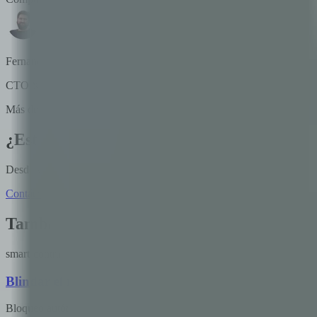
Fernando Boiero
CTO & Co-Fundador
Más de 20 años en la industria tecnológica. Fundador y director de Blo
¿Estás construyendo productos financieros
Desde wallets digitales hasta garantías tokenizadas y plataformas segu
Contáctanos
Explorar soluciones fintech
Ver caso Naranja X
También te puede interesar
smart-contracts
Blindar el riesgo crediticio: cómo la tecnología Web3
Bloqueo autónomo de colaterales, monitoreo de valor en tiempo real y e