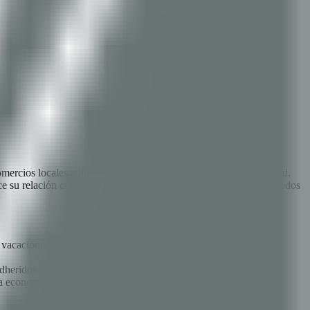
ercios locales adheridos, el valor circula dentro de la comunidad.
lece su relación con el entorno donde opera. Es un modelo donde todos
s, vacaciones, SAC ni indemnización.
dheridos.
a economía local.