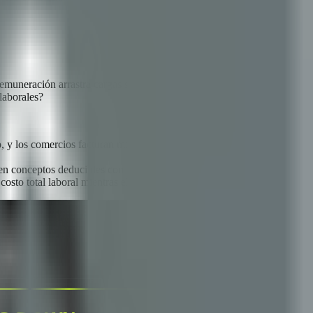
muneración arrastra cargas sociales, aportes patronales y costos
laborales?
p, y los comercios facturan mensualmente — todo en un circuito
en conceptos deducibles con trazabilidad automática.
osto total laboral mientras el empleado percibe mayor valor.