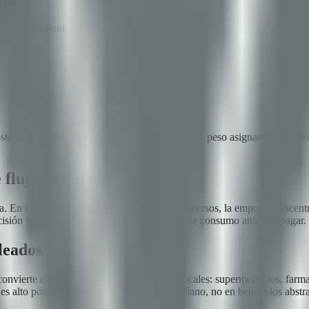
lizados como puntos no remunerativos no generan:
sto real significativamente menor que el mismo peso asignado como re
 flujo de caja
a. En lugar de desembolsos inmediatos y dispersos, la empresa concent
isión y tener visibilidad completa del ciclo de consumo antes de pagar.
leados
vierte en compras reales en comercios locales: supermercados, farmacia
es alto porque se traduce en consumo cotidíano, no en beneficios abstr