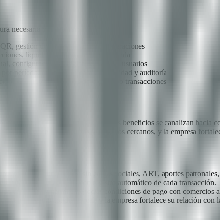
ura necesaria para operar:
QR, gestión de saldos, historial de operaciones
acciones, liquidación mensual automatizada
al, configuración de reglas, gestión de usuarios
or período, exportables para contabilidad y auditoría
ón, sin límites artificiales de usuarios o transacciones
acto en la economía local. Cuando los beneficios se canalizan hacia com
empleados acceden a productos y servicios cercanos, y la empresa forta
o puntos no remunerativos: sin cargas sociales, ART, aportes patronale
 de Ganancias, IVA e IIBB con registro automático de cada transacción.
l de cash flow y permite negociar condiciones de pago con comercios a
en en consumo cotidíano real, y la empresa fortalece su relación con l