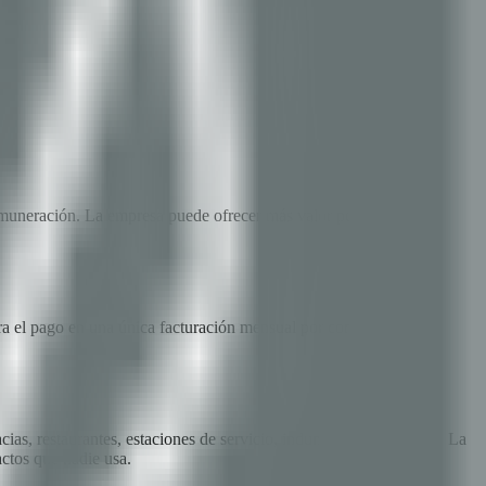
muneración. La empresa puede ofrecer más valor percibido al
ra el pago en una única facturación mensual por comercio. Esto
s, restaurantes, estaciones de servicio, indumentaria, servicios. La
actos que nadie usa.