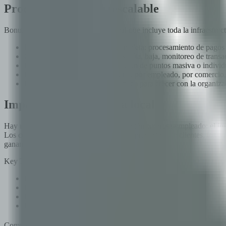
Producto listo: SaaS escalable
Bonum es un producto SaaS funcional que incluye toda la infraestruct
Infraestructura transaccional completa: procesamiento de pagos 
Gestión de comercios adheridos: alta, baja, monitoreo de trans
Panel de administración: asignación de puntos masiva o individu
Reportes automatizados: consumo por empleado, por comercio, p
Escalabilidad: arquitectura diseñada para crecer con la organizaci
Impacto en la economía local
Hay un beneficio que trasciende la ecuación empresa-empleado: el imp
Los comercios de barrio reciben un flujo predecible de clientes, los 
ganan.
Key Takeaways
Bonum reduce el costo laboral real al canalizar beneficios com
El ahorro fiscal es concreto y trazable: tratamiento optimizado
El modelo de facturación mensual consolidada mejora el contro
Los empleados perciben mayor valor porque los puntos se traduc
Compartir