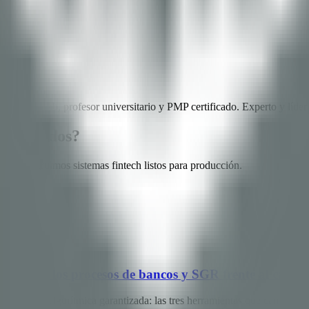
ckchain Lab, profesor universitario y PMP certificado. Experto y líder d
 regulados?
ras, construimos sistemas fintech listos para producción.
 simplifica los procesos de bancos y SGR frente al camp
jecución algorítmica garantizada: las tres herramientas que cambian el 