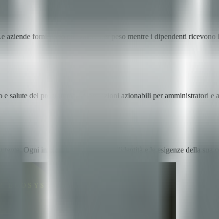
 Le aziende forniscono più valore per peso mentre i dipendenti ricevono 
o e salute del programma. Informazioni azionabili per amministratori e a
 utente. Ogni implementazione riflette l'identità e le esigenze della sua 