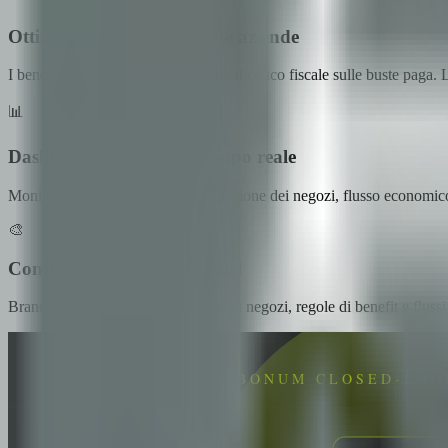
Ottimizzazione fiscale per le aziende
I benefit non remunerativi riducono il carico fiscale sulle buste paga.
📊
Dashboard analitico in tempo reale
Monitora pattern di spesa, partecipazione dei negozi, flusso economic
🎨
Configurazione White-Label
Branding personalizzato, categorie di negozi, regole di benefit e flussi