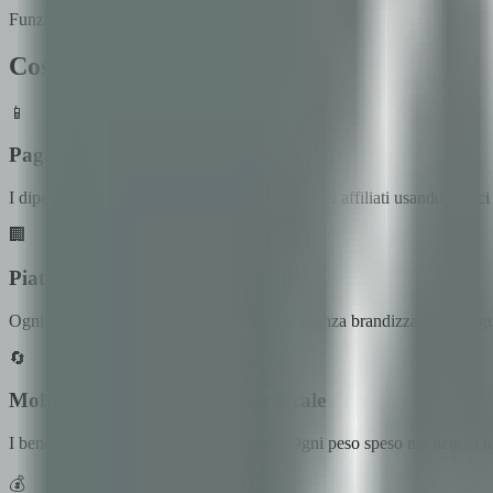
Funzionalità
Cosa Fa Bonum
📱
Pagamenti QR nei negozi locali
I dipendenti pagano istantaneamente nei negozi affiliati usando codi
🏢
Piattaforma SaaS Multi-Tenant
Ogni comune o azienda ottiene la propria istanza brandizzata. Configur
🔄
Moltiplicatore dell'Economia locale
I benefit circolano nell'economia locale. Ogni peso speso nei negozi loc
💰