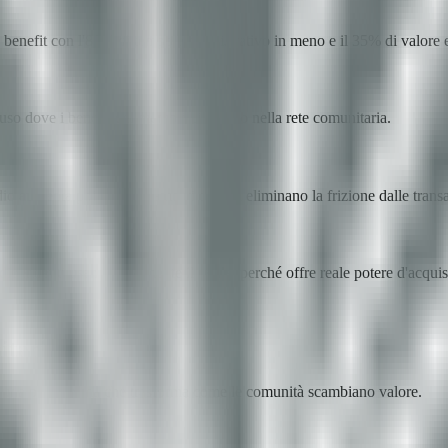
benefit con l'80% di tempo amministrativo in meno e il 35% di valore ef
o dove i benefit dei membri circolano nella rete comunitaria.
dio aumenta poiché i pagamenti digitali eliminano la frizione dalle trans
I dipendenti usano attivamente il wallet perché offre reale potere d'acquis
itari
n una piattaforma che trasforma come le comunità scambiano valore.