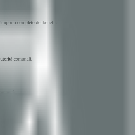
l'importo completo del benefit.
utorità comunali.
comunità.