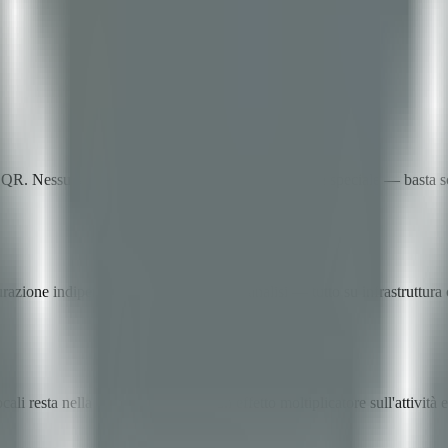
ci QR. Nessuna gestione di contanti, nessun hardware speciale — basta 
azione indipendente, gestione utenti e analisi — tutto su infrastruttura 
ali resta nella comunità, creando un effetto moltiplicatore sull'attività