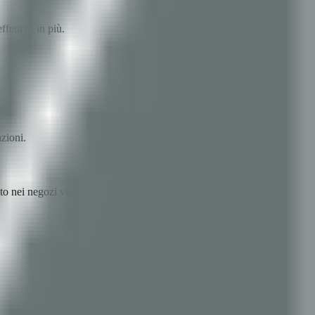
fettivo in più.
azioni.
to nei negozi vicini.