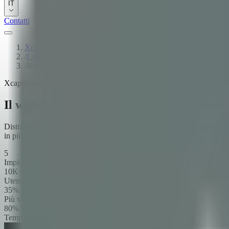
IT
Contatti
Xcapit
/
Laboratori
/
Bonum
Xcapit Labs / Bonum
Il wallet digitale a circuito chiuso per bene
Distribuisci benefit non remunerativi digitalmente, potenzia i dipenden
in più per i dipendenti.
5
Implementazioni
10K+
Utenti
35%
Più valore
80%
Tempo risparmiato