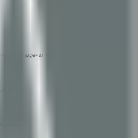
scansionare e pagare dal wallet Bonum.
condivisa.
 economica.