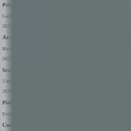
Prima implementazione
Lanciato il primo wallet digitale a circuito chiuso per una cooperativa
2022
Architettura Multi-Tenant
Ricostruito come piattaforma SaaS per supportare implementazioni mult
2023 – 2024
Scala e analisi
5 implementazioni per comunità diverse. Aggiunte analisi in tempo real
2025 – Presente
Piattaforma ecosistema
Evoluzione da un wallet di pagamento a una piattaforma ecosistemica c
Costruito per scala e affidabilità