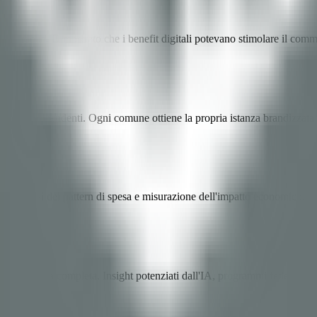
 a Córdoba. Dimostrato che i benefit digitali potevano stimolare il comm
iple indipendenti. Ogni comune ottiene la propria istanza brandizzata c
e, analisi dei pattern di spesa e misurazione dell'impatto economico.
omunitaria completa. Insight potenziati dall'IA, programmi fedeltà e int