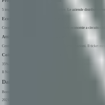
Programmi di benefit aziendali
5 implementazioni in comuni e cooperative. Le aziende distribuiscono 
Economie mutuali e cooperative
Cooperative e mutue usano Bonum per creare economie a circuito chius
Attivazione del commercio locale
Centinaia di negozi locali integrati nelle implementazioni. Il ticket me
Coinvolgimento dei dipendenti
35% di valore effettivo in più rispetto alla distribuzione tradizionale. 
Il Nostro Percorso
Dai benefit aziendali agli ecosistemi comun
Bonum è iniziato come soluzione per benefit aziendali ed è evoluto i
2021