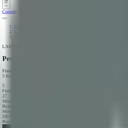
IT
Contatti
Xcapit
/
Laboratori
/
xNinja
LABS / XNINJA
Penetration testing automatizzato e compl
Framework di sicurezza multi-agente con 27 strumenti di sicurezza — 
5 framework normativi europei.
5
Framework di compliance
27
Strumenti di sicurezza
Real-time
Monitoraggio WebSocket
DE/EN/ES
Report Multilingue