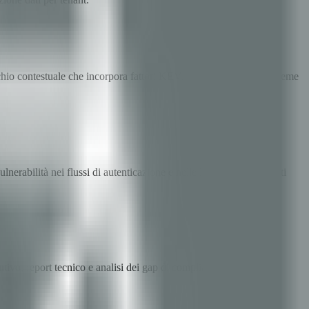
l rischio contestuale che incorpora fattori KEV, KRITIS e GDPR insieme
erabilità nei flussi di autenticazione e nelle librerie di terze parti
ivo, report tecnico e analisi dei gap di compliance per ogni