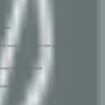
europee.
st di autenticazione e scanner della supply chain — orchestrati da
n tempo reale dalla dashboard.
fici risultati.