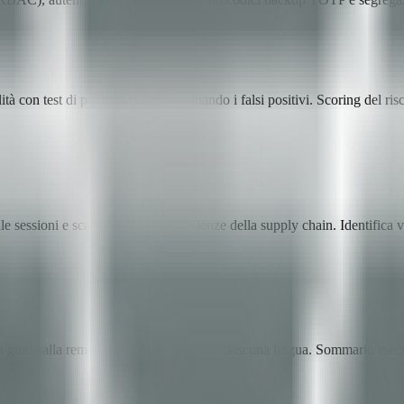
lità con test di payload sicuri, eliminando i falsi positivi. Scoring de
le sessioni e scansione delle dipendenze della supply chain. Identifica vuln
guida alla remediation localizzata per ciascuna lingua. Sommario esecut