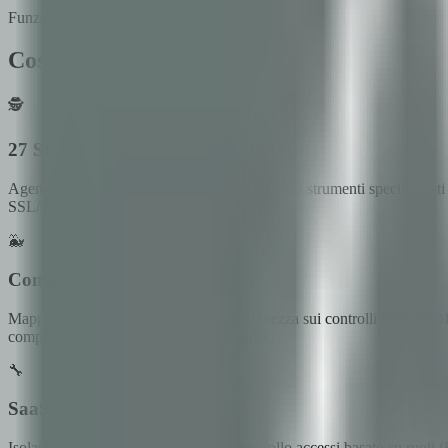
Funzionalità
Cosa Fa XNinja
🕵️
27 Strumenti di Sicurezza
Agenti IA basati su LangGraph orchestrano 27 strumenti specializzati 
SSL/TLS su tutta la tua infrastruttura.
🐳
Compliance e OWASP 2025
Mappatura automatica dei risultati di sicurezza sui controlli ISO
compliance per tutti e cinque i framework.
🔧
SaaS multi-tenant
Isolamento completo per tenant con controllo accessi basato su ruoli