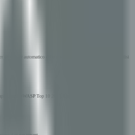
discovery automatico della rete, rilevamento vulnerabilità e analisi
mpleta dell'OWASP Top 10 2025. Una scansione genera report di
ione dati per tenant.