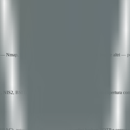
— Nmap, Nuclei, TestSSL, Nikto, Amass, Subfinder, httpx e altri — per 
 27001, NIS2, BSI IT-Grundschutz, DSGVO e TISAX — con copertura co
 (RBAC), autenticazione multifattore con codici backup TOTP e segregaz