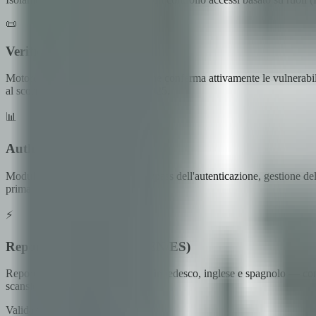
📜
Verifica degli Exploit
Motore di verifica degli exploit che conferma attivamente le vulnerabi
al scoring CVSS e all'OWASP 2025.
📊
Auth e Supply Chain
Moduli specializzati per test di bypass dell'autenticazione, gestione del
prima che vengano sfruttate.
⚡
Report Multilingue (DE/EN/ES)
Report generati simultaneamente in tedesco, inglese e spagnolo — con 
scansione.
Validazione