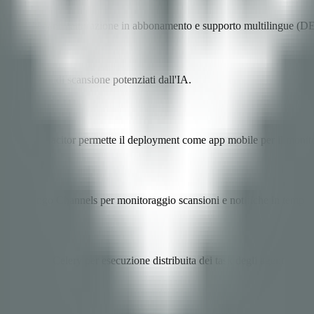
a multi-tenant, fatturazione in abbonamento e supporto multilingue (D
i e agenti di scansione potenziati dall'IA.
onic 8. Capacitor permette il deployment come app mobile per il monito
e Django Channels per monitoraggio scansioni e notifiche in tempo 
ching e Celery per esecuzione distribuita dei task degli agenti di sc