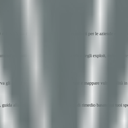
e TISAX — i cinque framework più importanti per le aziende e PMI 
enti aggiuntivi — inclusi moduli di verifica degli exploit, motori di te
a gli agenti scoprire host, scansionare porte e mappare vulnerabilità i
uida alla compliance e raccomandazioni di rimedio basate sui tuoi speci