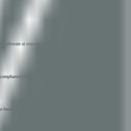
li allineate ai requisiti NIS2 e BSI.
compliance per tutti e cinque i framework.
orma basandosi su feedback del mondo reale.