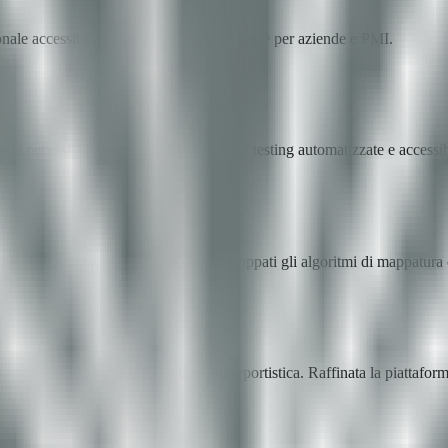
ionale accessibile e pronto per la compliance per aziende e PMI.
a necessità di soluzioni di penetration testing automatizzate e accessibi
egrati Nmap, Nuclei e TestSSL, e sviluppati gli algoritmi di mappatura 
la mappatura compliance e i flussi di reportistica. Raffinata la piattaf