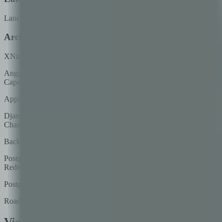
Lanciato come piattaforma SaaS completamente gestita con architettur
Architettura di sicurezza moderna
XNinja combina un frontend moderno con un backend ad alte prestazion
Angular 19 + Ionic 8
Capacitor (SPA Mobile-Ready)
Applicazione a pagina singola responsiva costruita con Angular 19 e I
Django 5.2 + DRF
Channels (WebSocket Tempo Reale)
Backend Django 5.2 con Django REST Framework per la gestione API 
PostgreSQL 16 + pgvector
Redis + Celery
PostgreSQL 16 con pgvector per knowledge base con RAG. Redis per ca
Roadmap