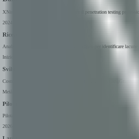
XNinja è nato dalla necessità di rendere il penetration testing profess
2024
Ricerca e progettazione
Analizzato il panorama di compliance europeo per identificare lacune e l
Inizio 2025
Sviluppo MVP
Costruito il motore di scansione multi-agente core con LangGraph, int
Metà 2025
Pilota aziendale
Pilotato con aziende e PMI per validare la precisione della scansione, 
2026
Lancio SaaS