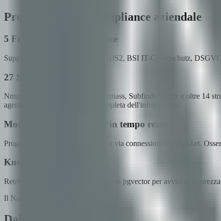
Progettato per la compliance aziendale
5 Framework di compliance
Supporto nativo per ISO 27001, NIS2, BSI IT-Grundschutz, DSGVO 
27 Strumenti Integrati
Nmap, Nuclei, TestSSL, Nikto, Amass, Subfinder, httpx e oltre 14 strum
agenti IA per una valutazione completa dell'infrastruttura.
Monitoraggio WebSocket in tempo reale
Progresso della scansione in diretta via connessioni WebSocket. Osserv
Knowledge base con RAG
Retrieval-Augmented Generation con pgvector per avvisi di sicurezza, g
Il Nostro Percorso
Dalla ricerca al SaaS